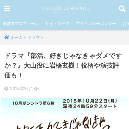
運営者プロフィール
サイトマップ
プライバシーポリシー
お
ホーム
ドラマ
ドラマ『部活、好きじゃなきゃダメです
か？』大山役に岩橋玄樹！役柄や演技評
価も！
2018年9月18日