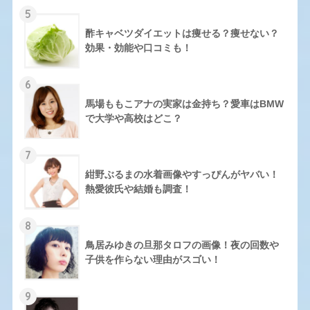
5
酢キャベツダイエットは痩せる？痩せない？
効果・効能や口コミも！
6
馬場ももこアナの実家は金持ち？愛車はBMW
で大学や高校はどこ？
7
紺野ぶるまの水着画像やすっぴんがヤバい！
熱愛彼氏や結婚も調査！
8
鳥居みゆきの旦那タロフの画像！夜の回数や
子供を作らない理由がスゴい！
9