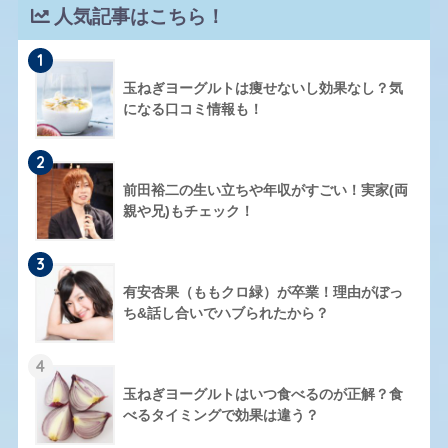
人気記事はこちら！
1
玉ねぎヨーグルトは痩せないし効果なし？気
になる口コミ情報も！
2
前田裕二の生い立ちや年収がすごい！実家(両
親や兄)もチェック！
3
有安杏果（ももクロ緑）が卒業！理由がぼっ
ち&話し合いでハブられたから？
4
玉ねぎヨーグルトはいつ食べるのが正解？食
べるタイミングで効果は違う？