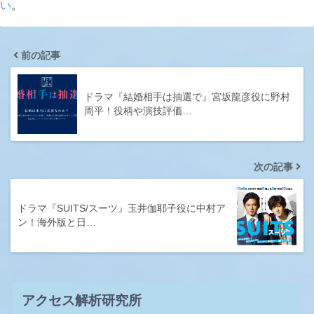
い
。
前の記事
ドラマ『結婚相手は抽選で』宮坂龍彦役に野村
周平！役柄や演技評価…
次の記事
ドラマ『SUITS/スーツ』玉井伽耶子役に中村ア
ン！海外版と日…
アクセス解析研究所