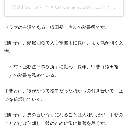
【公式】SUITS/スーツさん(@drama_suits)がシェアした投稿
–
2
ドラマの主演である、織田裕二さんの秘書役です。
伽耶子は、頭脳明晰で人心掌握術に長け、よく気が利く女
性。
「幸村・上杉法律事務所」に勤め、長年、甲斐（織田裕
二）の秘書を務めている。
甲斐とは、彼がかつて検事だった頃からの付き合いで、互
いを信頼している。
伽耶子は、男の言いなりになることは大嫌いだが、甲斐の
ことだけは信頼し、彼のために常に最善を尽くす。