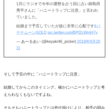
1月にラジオで今年の運勢を占う回に占い師島田
秀平さんに「ハニートラップに注意」と言われ
ていました。
結婚まで予言していたが故に非常に心配です
#バ
ナナムーンGOLD
pic.twitter.com/BPfZcWmH7v
— あーるあい (@keyaki46_picker)
2018年9月20
日
そして予言の中に「ハニートラップに注意」
結婚してからこのタイミング。確かにハニートラップと考
えられなくもないですよね。
そもそもハニートラップとは色仕掛けにより、相手の弱み