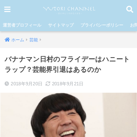
運営者プロフィール
サイトマップ
プライバシーポリシー
お
ホーム
芸能
バナナマン日村のフライデーはハニート
ラップ？芸能界引退はあるのか
2018年9月20日
2018年9月21日