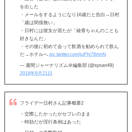
を出した
・メールをするようになり16歳だと告白→日村
「歳は関係無い」
・日村には彼女が居たが「綾香ちゃんのことも
好きなんだ」
・その後に初めて会って飲酒を勧められて飲ん
だ→ホテルへ
pic.twitter.com/juPhi78mnN
— 週間ジャーナリズム＠編集部 (@syoan49)
2018年9月21日
フライデー日村さん記事概要2
・交際したかったがセフレのまま
・時効だが淫行条例はあった