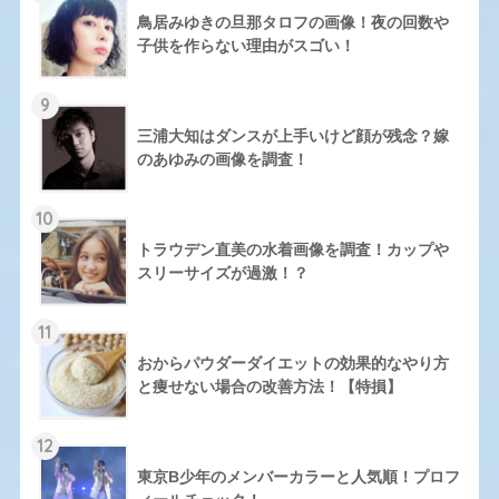
鳥居みゆきの旦那タロフの画像！夜の回数や
子供を作らない理由がスゴい！
9
三浦大知はダンスが上手いけど顔が残念？嫁
のあゆみの画像を調査！
10
トラウデン直美の水着画像を調査！カップや
スリーサイズが過激！？
11
おからパウダーダイエットの効果的なやり方
と痩せない場合の改善方法！【特損】
12
東京B少年のメンバーカラーと人気順！プロフ