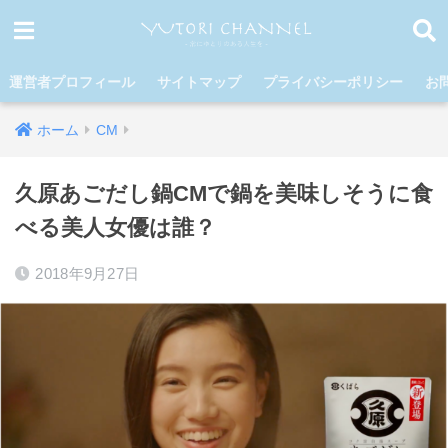
運営者プロフィール
サイトマップ
プライバシーポリシー
お
ホーム
CM
久原あごだし鍋CMで鍋を美味しそうに食
べる美人女優は誰？
2018年9月27日