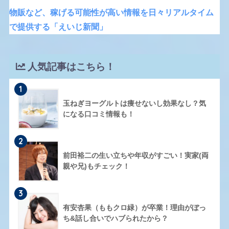
物販など、稼げる可能性が高い情報を日々リアルタイム
で提供する「えいじ新聞」
人気記事はこちら！
1
玉ねぎヨーグルトは痩せないし効果なし？気
になる口コミ情報も！
2
前田裕二の生い立ちや年収がすごい！実家(両
親や兄)もチェック！
3
有安杏果（ももクロ緑）が卒業！理由がぼっ
ち&話し合いでハブられたから？