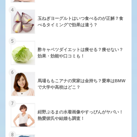
4
玉ねぎヨーグルトはいつ食べるのが正解？食
べるタイミングで効果は違う？
5
酢キャベツダイエットは痩せる？痩せない？
効果・効能や口コミも！
6
馬場ももこアナの実家は金持ち？愛車はBMW
で大学や高校はどこ？
7
紺野ぶるまの水着画像やすっぴんがヤバい！
熱愛彼氏や結婚も調査！
8