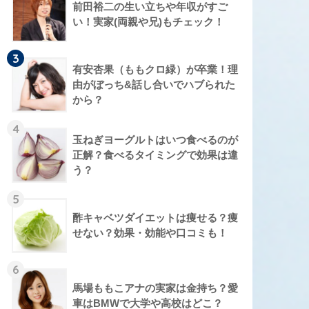
前田裕二の生い立ちや年収がすご
い！実家(両親や兄)もチェック！
3
有安杏果（ももクロ緑）が卒業！理
由がぼっち&話し合いでハブられた
から？
4
玉ねぎヨーグルトはいつ食べるのが
正解？食べるタイミングで効果は違
う？
5
酢キャベツダイエットは痩せる？痩
せない？効果・効能や口コミも！
6
馬場ももこアナの実家は金持ち？愛
車はBMWで大学や高校はどこ？