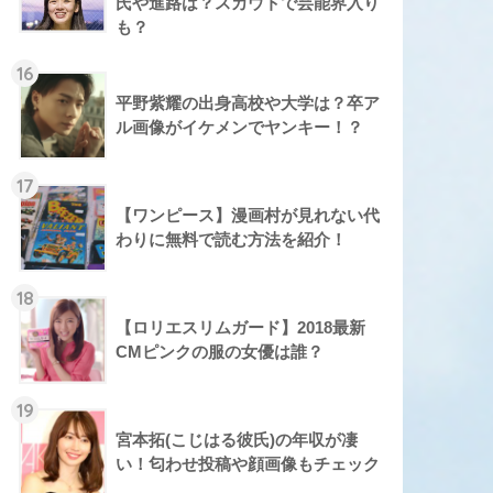
氏や進路は？スカウトで芸能界入り
も？
16
平野紫耀の出身高校や大学は？卒ア
ル画像がイケメンでヤンキー！？
17
【ワンピース】漫画村が見れない代
わりに無料で読む方法を紹介！
18
【ロリエスリムガード】2018最新
CMピンクの服の女優は誰？
19
宮本拓(こじはる彼氏)の年収が凄
い！匂わせ投稿や顔画像もチェック