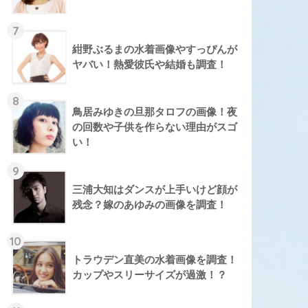
7
紺野ぶるまの水着画像やすっぴんが
ヤバい！熱愛彼氏や結婚も調査！
8
鳥居みゆきの旦那タロフの画像！夜
の回数や子供を作らない理由がスゴ
い！
9
三浦大知はダンスが上手いけど顔が
残念？嫁のあゆみの画像を調査！
10
トラウデン直美の水着画像を調査！
カップやスリーサイズが過激！？