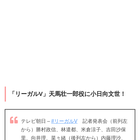
「リーガルV」天馬壮一郎役に小日向文世！
テレビ朝日 –
#リーガルV
記者発表会（前列左
から）勝村政信、林遣都、米倉涼子、吉田沙保
里、向井理、菜々緒（後列左から）内藤理沙、