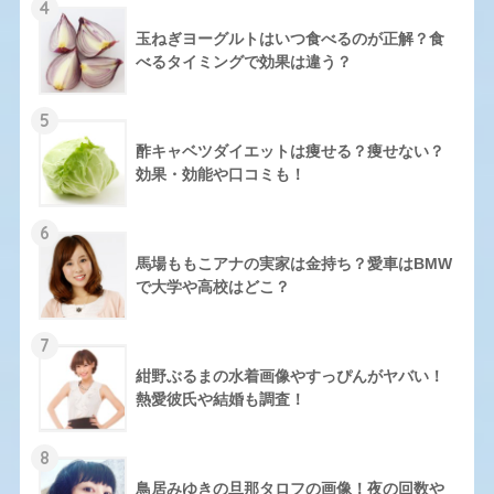
4
玉ねぎヨーグルトはいつ食べるのが正解？食
べるタイミングで効果は違う？
5
酢キャベツダイエットは痩せる？痩せない？
効果・効能や口コミも！
6
馬場ももこアナの実家は金持ち？愛車はBMW
で大学や高校はどこ？
7
紺野ぶるまの水着画像やすっぴんがヤバい！
熱愛彼氏や結婚も調査！
8
鳥居みゆきの旦那タロフの画像！夜の回数や