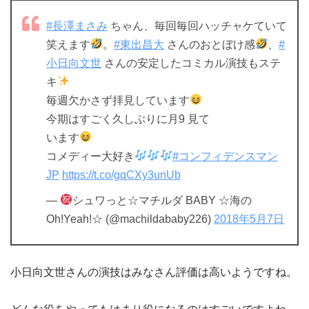
#長澤まさみ
ちゃん、毎回毎回ハッチャケていて
笑えます
。
#東出昌大
さんのおとぼけ感
、
#
小日向文世
さんの安定したコミカル演技もステ
キ
毎週欠かさず拝見しています
今期はすごく久しぶりに月9 見て
います
コメディー大好き
#コンフィデンスマン
JP
https://t.co/gqCXy3unUb
—
シュワっと☆マチルダ BABY ☆海の
Oh!Yeah!☆ (@machildababy226)
2018年5月7日
小日向文世さんの演技はみなさん評価は高いようですね。