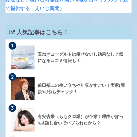
で提供する「えいじ新聞」
人気記事はこちら！
1
玉ねぎヨーグルトは痩せないし効果なし？気
になる口コミ情報も！
2
前田裕二の生い立ちや年収がすごい！実家(両
親や兄)もチェック！
3
有安杏果（ももクロ緑）が卒業！理由がぼっ
ち&話し合いでハブられたから？