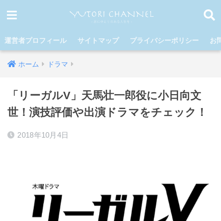
運営者プロフィール
サイトマップ
プライバシーポリシー
お
ホーム
ドラマ
「リーガルV」天馬壮一郎役に小日向文
世！演技評価や出演ドラマをチェック！
2018年10月4日