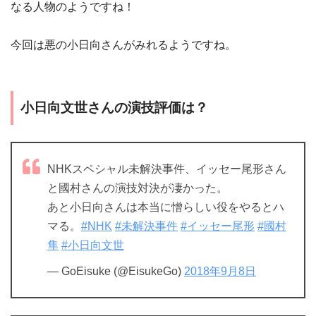
なる人物のようですね！
今回は悪の小日向さんがみれるようですね。
小日向文世さんの演技評価は？
NHKスペシャル未解決事件、イッセー尾形さん
と國村さんの演技対決が凄かった。
あと小日向さんは本当に憎らしい役をやるとハ
マる。
#NHK
#未解決事件
#イッセー尾形
#國村
隼
#小日向文世
— GoEisuke (@EisukeGo)
2018年9月8日