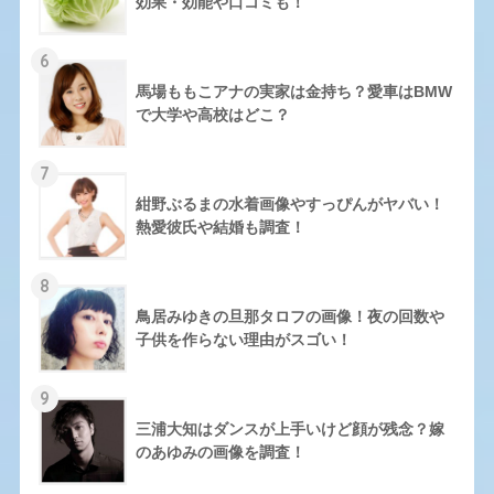
効果・効能や口コミも！
6
馬場ももこアナの実家は金持ち？愛車はBMW
で大学や高校はどこ？
7
紺野ぶるまの水着画像やすっぴんがヤバい！
熱愛彼氏や結婚も調査！
8
鳥居みゆきの旦那タロフの画像！夜の回数や
子供を作らない理由がスゴい！
9
三浦大知はダンスが上手いけど顔が残念？嫁
のあゆみの画像を調査！