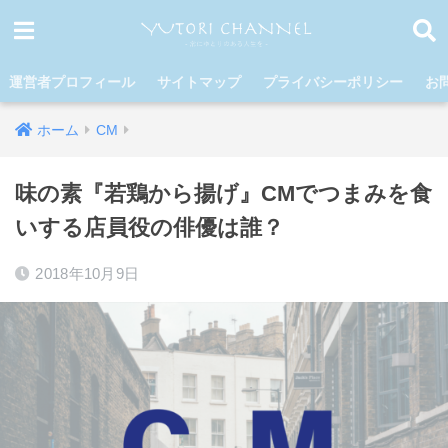
運営者プロフィール
サイトマップ
プライバシーポリシー
お
ホーム
CM
味の素『若鶏から揚げ』CMでつまみを食
いする店員役の俳優は誰？
2018年10月9日