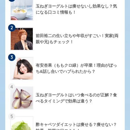
玉ねぎヨーグルトは痩せないし効果なし？気
になる口コミ情報も！
2
前田裕二の生い立ちや年収がすごい！実家(両
親や兄)もチェック！
3
有安杏果（ももクロ緑）が卒業！理由がぼっ
ち&話し合いでハブられたから？
4
玉ねぎヨーグルトはいつ食べるのが正解？食
べるタイミングで効果は違う？
5
酢キャベツダイエットは痩せる？痩せない？