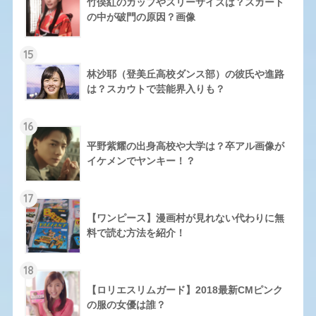
竹俣紅のカップやスリーサイズは？スカート
の中が破門の原因？画像
15
林沙耶（登美丘高校ダンス部）の彼氏や進路
は？スカウトで芸能界入りも？
16
平野紫耀の出身高校や大学は？卒アル画像が
イケメンでヤンキー！？
17
【ワンピース】漫画村が見れない代わりに無
料で読む方法を紹介！
18
【ロリエスリムガード】2018最新CMピンク
の服の女優は誰？