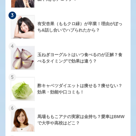
3
有安杏果（ももクロ緑）が卒業！理由がぼっ
ち&話し合いでハブられたから？
4
玉ねぎヨーグルトはいつ食べるのが正解？食
べるタイミングで効果は違う？
5
酢キャベツダイエットは痩せる？痩せない？
効果・効能や口コミも！
6
馬場ももこアナの実家は金持ち？愛車はBMW
で大学や高校はどこ？