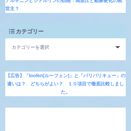
アルギニンとシトルリンの効能：高血圧と動脈硬化の救
世主？
カテゴリー
【広告】「loofen(ルーフェン)」と「パリパリキュー」の
違いは？ どちらがよい？ １０項目で徹底比較しまし
た。