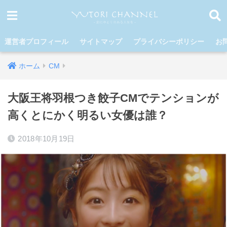
運営者プロフィール
サイトマップ
プライバシーポリシー
お
ホーム
CM
大阪王将羽根つき餃子CMでテンションが
高くとにかく明るい女優は誰？
2018年10月19日