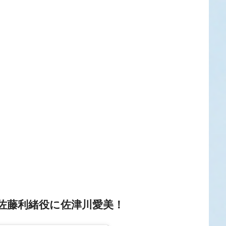
佐藤利緒役に佐津川愛美！