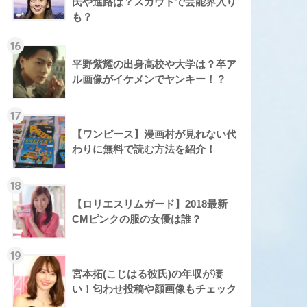
氏や進路は？スカウトで芸能界入り
も？
16
平野紫耀の出身高校や大学は？卒ア
ル画像がイケメンでヤンキー！？
17
【ワンピース】漫画村が見れない代
わりに無料で読む方法を紹介！
18
【ロリエスリムガード】2018最新
CMピンクの服の女優は誰？
19
宮本拓(こじはる彼氏)の年収が凄
い！匂わせ投稿や顔画像もチェック