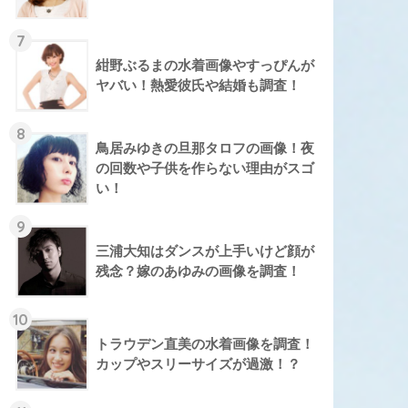
7
紺野ぶるまの水着画像やすっぴんが
ヤバい！熱愛彼氏や結婚も調査！
8
鳥居みゆきの旦那タロフの画像！夜
の回数や子供を作らない理由がスゴ
い！
9
三浦大知はダンスが上手いけど顔が
残念？嫁のあゆみの画像を調査！
10
トラウデン直美の水着画像を調査！
カップやスリーサイズが過激！？