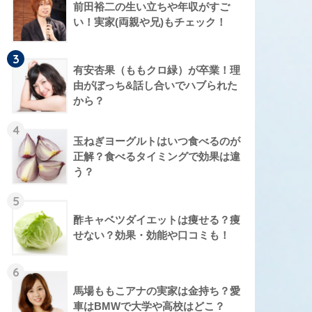
前田裕二の生い立ちや年収がすご
い！実家(両親や兄)もチェック！
3
有安杏果（ももクロ緑）が卒業！理
由がぼっち&話し合いでハブられた
から？
4
玉ねぎヨーグルトはいつ食べるのが
正解？食べるタイミングで効果は違
う？
5
酢キャベツダイエットは痩せる？痩
せない？効果・効能や口コミも！
6
馬場ももこアナの実家は金持ち？愛
車はBMWで大学や高校はどこ？