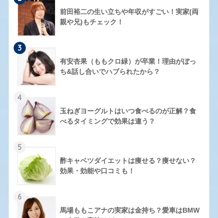
前田裕二の生い立ちや年収がすごい！実家(両
親や兄)もチェック！
3
有安杏果（ももクロ緑）が卒業！理由がぼっ
ち&話し合いでハブられたから？
4
玉ねぎヨーグルトはいつ食べるのが正解？食
べるタイミングで効果は違う？
5
酢キャベツダイエットは痩せる？痩せない？
効果・効能や口コミも！
6
馬場ももこアナの実家は金持ち？愛車はBMW