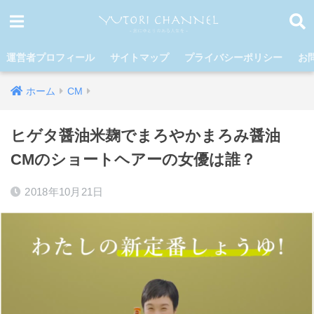
運営者プロフィール
サイトマップ
プライバシーポリシー
お
ホーム
CM
ヒゲタ醤油米麹でまろやかまろみ醤油
CMのショートヘアーの女優は誰？
2018年10月21日