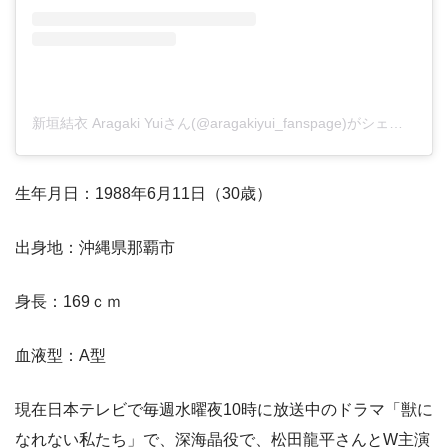
新垣結衣 Aragaki Yuiさん(@aragakiyui_fanspage)がシェアした投稿
生年月日：1988年6月11日（30歳）
出身地：沖縄県那覇市
身長：169ｃｍ
血液型：A型
現在日本テレビで毎週水曜夜10時に放送中のドラマ「獣に
なれない私たち」で、深海晶役で、松田龍平さんとW主演