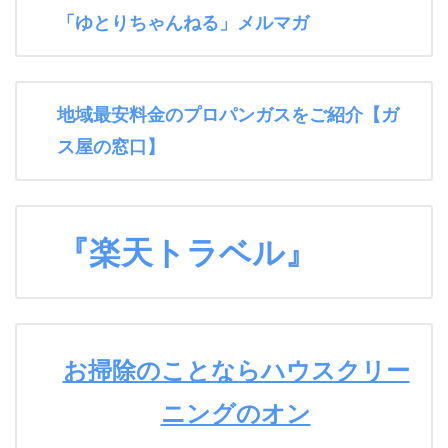
「ゆとりちゃんねる」メルマガ
地域最安料金のプロパンガスをご紹介【ガ
ス屋の窓口】
『楽天トラベル』
お掃除のことならハウスクリー
ニングのオン