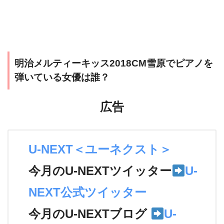
明治メルティーキッス2018CM雪原でピアノを
弾いている女優は誰？
広告
U-NEXT＜ユーネクスト＞
今月のU-NEXTツイッター
U-
NEXT公式ツイッター
今月のU-NEXTブログ
U-