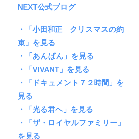
NEXT公式ブログ
・「小田和正 クリスマスの約
束」を見る
・「あんぱん」を見る
・「VIVANT」を見る
・「ドキュメント７２時間」を
見る
・「光る君へ」を見る
・「ザ・ロイヤルファミリー」
を見る