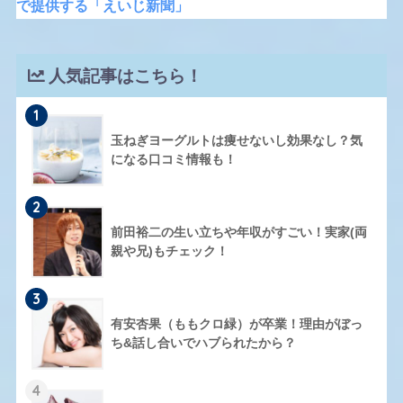
で提供する「えいじ新聞」
人気記事はこちら！
1
玉ねぎヨーグルトは痩せないし効果なし？気
になる口コミ情報も！
2
前田裕二の生い立ちや年収がすごい！実家(両
親や兄)もチェック！
3
有安杏果（ももクロ緑）が卒業！理由がぼっ
ち&話し合いでハブられたから？
4