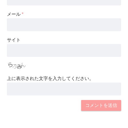
メール
*
サイト
上に表示された文字を入力してください。