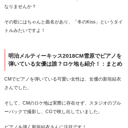
なりませんか？
その歌にはちゃんと曲名があり、「冬のKiss」というタイ
トルみたいですよ！
明治メルティーキッス2018CM雪原でピアノを
弾いている女優は誰？ロケ地も紹介！：まとめ
CMでピアノを弾いている可愛い女性は、女優の新垣結衣
さんでした。
そして、CMのロケ地は実際に存在せず、スタジオのブル
ーバックで撮影し、CGで映し出していました。
ピアノを弾く新垣結衣さんに注目です！