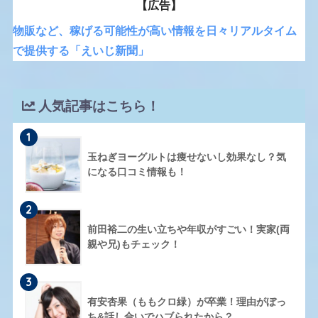
【広告】
物販など、稼げる可能性が高い情報を日々リアルタイム
で提供する「えいじ新聞」
人気記事はこちら！
1
玉ねぎヨーグルトは痩せないし効果なし？気
になる口コミ情報も！
2
前田裕二の生い立ちや年収がすごい！実家(両
親や兄)もチェック！
3
有安杏果（ももクロ緑）が卒業！理由がぼっ
ち&話し合いでハブられたから？