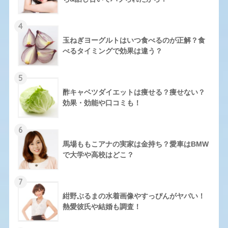
4
玉ねぎヨーグルトはいつ食べるのが正解？食
べるタイミングで効果は違う？
5
酢キャベツダイエットは痩せる？痩せない？
効果・効能や口コミも！
6
馬場ももこアナの実家は金持ち？愛車はBMW
で大学や高校はどこ？
7
紺野ぶるまの水着画像やすっぴんがヤバい！
熱愛彼氏や結婚も調査！