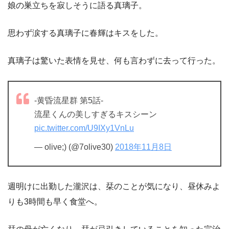
娘の巣立ちを寂しそうに語る真璃子。
思わず涙する真璃子に春輝はキスをした。
真璃子は驚いた表情を見せ、何も言わずに去って行った。
-黄昏流星群 第5話-
流星くんの美しすぎるキスシーン
pic.twitter.com/U9IXy1VnLu
— olive;) (@7olive30)
2018年11月8日
週明けに出勤した瀧沢は、栞のことが気になり、昼休みよ
りも3時間も早く食堂へ。