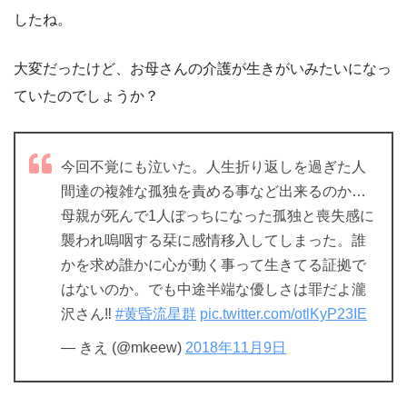
したね。
大変だったけど、お母さんの介護が生きがいみたいになっ
ていたのでしょうか？
今回不覚にも泣いた。人生折り返しを過ぎた人
間達の複雑な孤独を責める事など出来るのか…
母親が死んで1人ぼっちになった孤独と喪失感に
襲われ嗚咽する栞に感情移入してしまった。誰
かを求め誰かに心が動く事って生きてる証拠で
はないのか。でも中途半端な優しさは罪だよ瀧
沢さん‼︎
#黄昏流星群
pic.twitter.com/otlKyP23IE
— きえ (@mkeew)
2018年11月9日