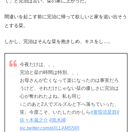
て」と完治は言い、栞の家に上がった。
間違いを起こす前に完治に帰って欲しいと家を追い出そう
とする栞。
しかし、完治はそんな栞を抱きしめ、キスをし…。
今夜だけは、、、
完治と栞の時間は特別、、、
お母さんが亡くなって楽になったのは事実だろ
うけど、それだけじゃない栞の優しさに完治は
心が奪われたよね。私も同じ
↓このあと2人でズルズルと下へ落ちていった、
笑。今度こそ、いたしたのかしら
#黄昏流星群
#
佐々木蔵之介
#黒木瞳
pic.twitter.com/qXLLAMS5RI