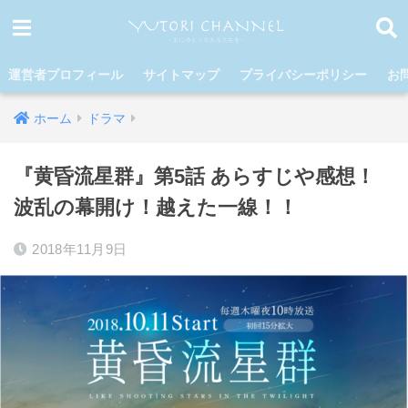
運営者プロフィール
サイトマップ
プライバシーポリシー
お
ホーム
ドラマ
『黄昏流星群』第5話 あらすじや感想！
波乱の幕開け！越えた一線！！
2018年11月9日