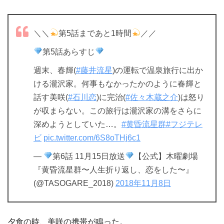
＼＼
第5話まであと1時間
／／
第5話あらすじ
週末、春輝(
#藤井流星
)の運転で温泉旅行に出か
ける瀧沢家。何事もなかったかのように春輝と
話す美咲(
#石川恋
)に完治(
#佐々木蔵之介
)は怒り
が収まらない。この旅行は瀧沢家の溝をさらに
深めようとしていた…。
#黄昏流星群
#フジテレ
ビ
pic.twitter.com/6S8oTHj6c1
—
第6話 11月15日放送
【公式】木曜劇場
『黄昏流星群〜人生折り返し、恋をした〜』
(@TASOGARE_2018)
2018年11月8日
夕食の時、美咲の携帯が鳴った。