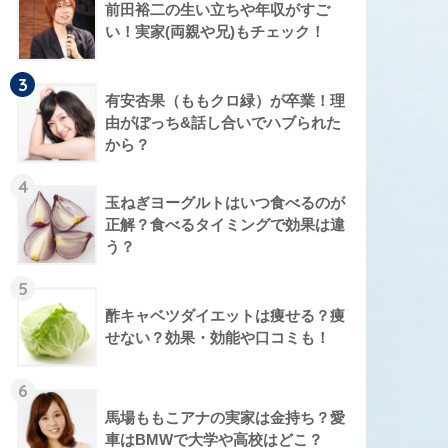
前田裕二の生い立ちや年収がすご
い！実家(両親や兄)もチェック！
3
有安杏果（ももクロ緑）が卒業！理
由がぼっち&話し合いでハブられた
から？
4
玉ねぎヨーグルトはいつ食べるのが
正解？食べるタイミングで効果は違
う？
5
酢キャベツダイエットは痩せる？痩
せない？効果・効能や口コミも！
6
馬場ももこアナの実家は金持ち？愛
車はBMWで大学や高校はどこ？