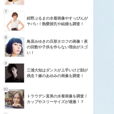
7
紺野ぶるまの水着画像やすっぴんが
ヤバい！熱愛彼氏や結婚も調査！
8
鳥居みゆきの旦那タロフの画像！夜
の回数や子供を作らない理由がスゴ
い！
9
三浦大知はダンスが上手いけど顔が
残念？嫁のあゆみの画像を調査！
10
トラウデン直美の水着画像を調査！
カップやスリーサイズが過激！？