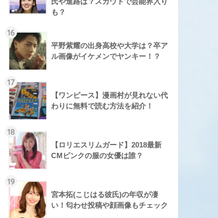
氏や進路は？スカウトで芸能界入り
も？
16
平野紫耀の出身高校や大学は？卒ア
ル画像がイケメンでヤンキー！？
17
【ワンピース】漫画村が見れない代
わりに無料で読む方法を紹介！
18
【ロリエスリムガード】2018最新
CMピンクの服の女優は誰？
19
宮本拓(こじはる彼氏)の年収が凄
い！匂わせ投稿や顔画像もチェック