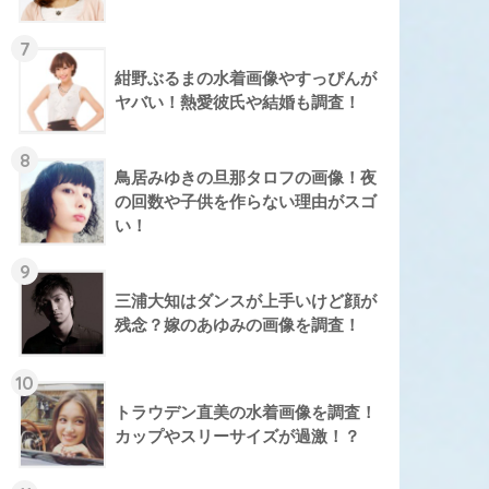
7
紺野ぶるまの水着画像やすっぴんが
ヤバい！熱愛彼氏や結婚も調査！
8
鳥居みゆきの旦那タロフの画像！夜
の回数や子供を作らない理由がスゴ
い！
9
三浦大知はダンスが上手いけど顔が
残念？嫁のあゆみの画像を調査！
10
トラウデン直美の水着画像を調査！
カップやスリーサイズが過激！？