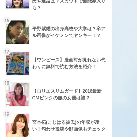
氏や進路は？スカウトで芸能界入り
も？
16
平野紫耀の出身高校や大学は？卒ア
ル画像がイケメンでヤンキー！？
17
【ワンピース】漫画村が見れない代
わりに無料で読む方法を紹介！
18
【ロリエスリムガード】2018最新
CMピンクの服の女優は誰？
19
宮本拓(こじはる彼氏)の年収が凄
い！匂わせ投稿や顔画像もチェック