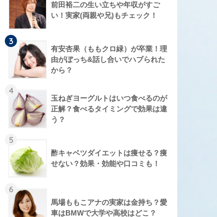
前田裕二の生い立ちや年収がすご
い！実家(両親や兄)もチェック！
3
有安杏果（ももクロ緑）が卒業！理
由がぼっち&話し合いでハブられた
から？
4
玉ねぎヨーグルトはいつ食べるのが
正解？食べるタイミングで効果は違
う？
5
酢キャベツダイエットは痩せる？痩
せない？効果・効能や口コミも！
6
馬場ももこアナの実家は金持ち？愛
車はBMWで大学や高校はどこ？