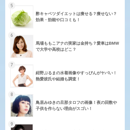
5
酢キャベツダイエットは痩せる？痩せない？
効果・効能や口コミも！
6
馬場ももこアナの実家は金持ち？愛車はBMW
で大学や高校はどこ？
7
紺野ぶるまの水着画像やすっぴんがヤバい！
熱愛彼氏や結婚も調査！
8
鳥居みゆきの旦那タロフの画像！夜の回数や
子供を作らない理由がスゴい！
9