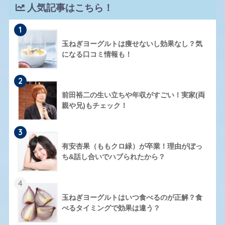
人気記事はこちら！
1
玉ねぎヨーグルトは痩せないし効果なし？気
になる口コミ情報も！
2
前田裕二の生い立ちや年収がすごい！実家(両
親や兄)もチェック！
3
有安杏果（ももクロ緑）が卒業！理由がぼっ
ち&話し合いでハブられたから？
4
玉ねぎヨーグルトはいつ食べるのが正解？食
べるタイミングで効果は違う？