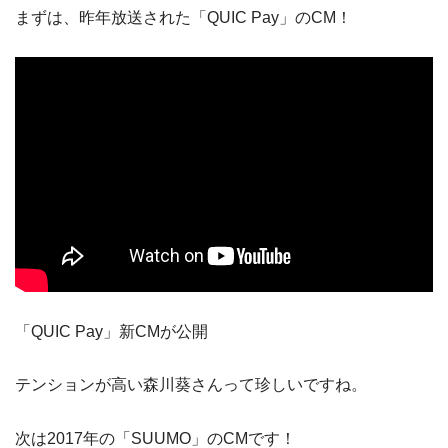
まずは、昨年放送された「QUIC Pay」のCM！
「QUIC Pay」新CMが公開
テンションが高い森川葵さんって珍しいですね。
次は2017年の「SUUMO」のCMです！