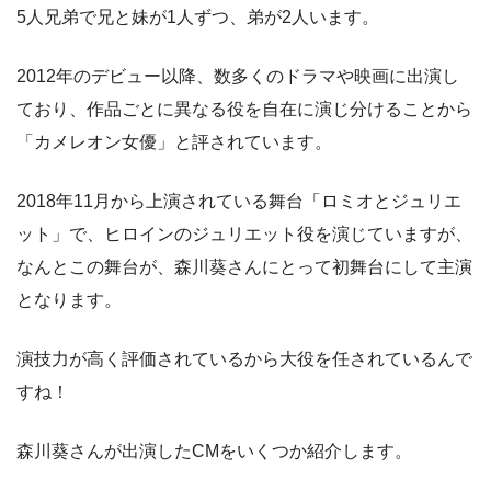
5人兄弟で兄と妹が1人ずつ、弟が2人います。
2012年のデビュー以降、数多くのドラマや映画に出演し
ており、作品ごとに異なる役を自在に演じ分けることから
「カメレオン女優」と評されています。
2018年11月から上演されている舞台「ロミオとジュリエ
ット」で、ヒロインのジュリエット役を演じていますが、
なんとこの舞台が、森川葵さんにとって初舞台にして主演
となります。
演技力が高く評価されているから大役を任されているんで
すね！
森川葵さんが出演したCMをいくつか紹介します。