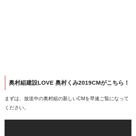
奥村組建設LOVE 奥村くみ2019CMがこちら！
まずは、放送中の奥村組の新しいCMを早速ご覧になって
ください。