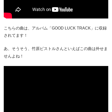
こちらの曲は、アルバム「GOOD LUCK TRACK」に収録
されてます！
あ、そうそう、竹原ピストルさんといえばこの曲は外せま
せんよね！