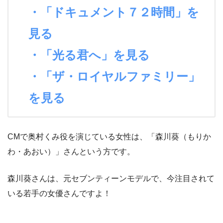
・「ドキュメント７２時間」を
見る
・「光る君へ」を見る
・「ザ・ロイヤルファミリー」
を見る
CMで奥村くみ役を演じている女性は、「森川葵（もりか
わ・あおい）」さんという方です。
森川葵さんは、元セブンティーンモデルで、今注目されて
いる若手の女優さんですよ！