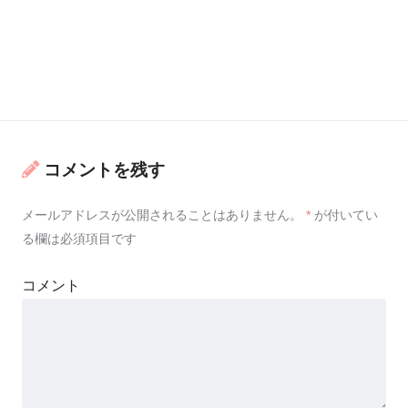
コメントを残す
メールアドレスが公開されることはありません。
*
が付いてい
る欄は必須項目です
コメント