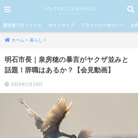
運営者プロフィール
サイトマップ
プライバシーポリシー
お
ホーム
暮らし
明石市長｜泉房穂の暴言がヤクザ並みと
話題！辞職はあるか？【会見動画】
2019年1月29日