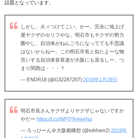
話題となっています。
しかし、火ィつけてこい、かー。完全に地上げ
屋ヤクザのセリフやな。明石市もヤクザの勢力
圏やし、自治体がねんごろになってても不思議
はないからねー。この明石市長と似たよーな物
言いする自治体首長達が大阪にも居るしー。つ
まり関西は・・・？
— ENDR18 (@G32287207)
2019年1月29日
明石市長さんヤクザよりヤクザじゃないですか
やだー
https://t.co/WPQTeAeeNa
— ろっひーん＠大阪都構想 (@rohhien2)
2019年