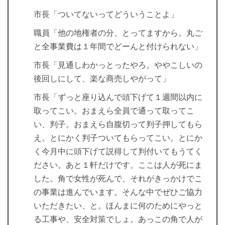
市長「ついてないってどういうことよ」
職員「他の地権者の分、とってますから。丸ご
と全事業費は１年間でどーんと付けられない」
市長「見通しわかっとったやろ。ややこしいの
後回しにして、楽な商売しやがって」
市長「ずっと座り込んで頭下げて１週間以内に
取ってこい。おまえら全員で通って取ってこ
い、判子。おまえら自腹切って判子押してもら
え。とにかく判子ついてもらってこい。とにか
く今月中に頭下げて説得して判付いてもうてく
ださい。あと１軒だけです。ここは人が死にま
した。角で女性が死んで、それがきっかけでこ
の事業は進んでいます。そんな中でぜひご協力
いただきたい、と。ほんまに何のためにやっと
る工事や、安全対策でしょ。あっこの角で人が