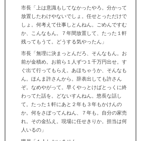
市長「上は意識もしてなかったやろ。分かって
放置したわけやないでしょ。任せとっただけで
しょ。何考えて仕事しとんねん。ごめんですむ
か、こんなもん。７年間放置して、たった１軒
残ってもうて。どうする気やったん」
市長「無理に決まっとんだろ、そんなもん。お
前が金積め。お前ら１人ずつ１千万円出せ。す
ぐ出て行ってもらえ。あほちゃうか、そんなも
ん。ほんま許さんから。辞表出しても許さん
ぞ。なめやがって。早くやっとけばとっくに終
わってた話を。どないすんねん。悠長な話し
て。たった１軒にあと２年も３年もかけんの
か。何をさぼってんねん、７年も。自分の家売
れ。その金払え。現場に任せきりか。担当は何
人いるの」