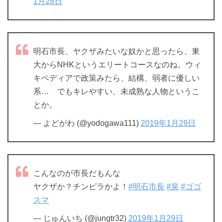
1月28日
明石市長、ヤクザみたいな奴かと思ったら、東
大からNHKというエリートコースなのね。ウィ
キペディアで政策みたら、結構、弱者に優しい
系… でもキレやすい、未成熟な人物というこ
とか。
— よどがわ (@yodogawa111)
2019年1月29日
こんなのが市長だもんな
ヤクザか？チンピラかよ！
#明石市長
#泉
#ゴゴ
スマ
— じゅんいち (@jungtr32)
2019年1月29日