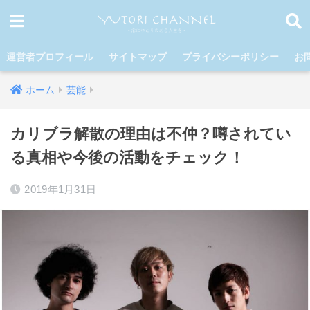
運営者プロフィール
サイトマップ
プライバシーポリシー
お
ホーム
芸能
カリブラ解散の理由は不仲？噂されてい
る真相や今後の活動をチェック！
2019年1月31日