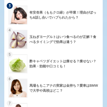
3
有安杏果（ももクロ緑）が卒業！理由がぼっ
ち&話し合いでハブられたから？
4
玉ねぎヨーグルトはいつ食べるのが正解？食
べるタイミングで効果は違う？
5
酢キャベツダイエットは痩せる？痩せない？
効果・効能や口コミも！
6
馬場ももこアナの実家は金持ち？愛車はBMW
で大学や高校はどこ？
7