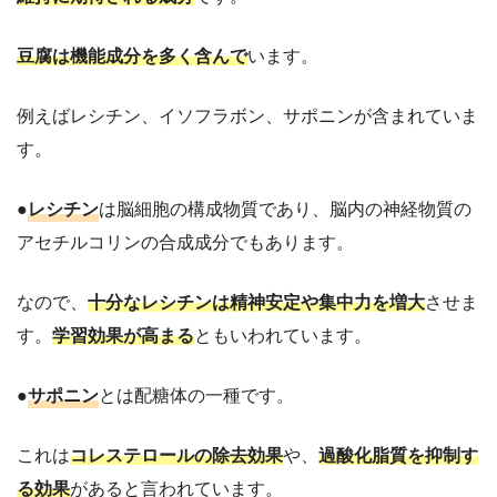
豆腐は機能成分を多く含んで
います。
例えばレシチン、イソフラボン、サポニンが含まれていま
す。
●
レシチン
は脳細胞の構成物質であり、脳内の神経物質の
アセチルコリンの合成成分でもあります。
なので、
十分なレシチンは精神安定や集中力を増大
させま
す。
学習効果が高まる
ともいわれています。
●
サポニン
とは配糖体の一種です。
これは
コレステロールの除去効果
や、
過酸化脂質を抑制す
る効果
があると言われています。