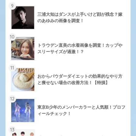
9
三浦大知はダンスが上手いけど顔が残念？嫁
のあゆみの画像を調査！
10
トラウデン直美の水着画像を調査！カップや
スリーサイズが過激！？
11
おからパウダーダイエットの効果的なやり方
と痩せない場合の改善方法！【特損】
12
東京B少年のメンバーカラーと人気順！プロフ
ィールチェック！
13