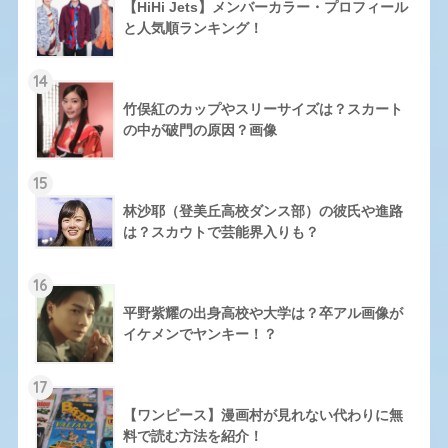
【HiHi Jets】メンバーカラー・プロフィール
と人気順ランキング！
14
竹俣紅のカップやスリーサイズは？スカート
の中が破門の原因？画像
15
林沙耶（登美丘高校ダンス部）の彼氏や進路
は？スカウトで芸能界入りも？
16
平野紫耀の出身高校や大学は？卒アル画像が
イケメンでヤンキー！？
17
【ワンピース】漫画村が見れない代わりに無
料で読む方法を紹介！