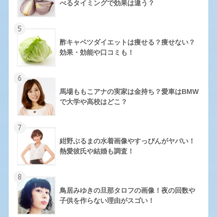
べるタイミングで効果は違う？
5
酢キャベツダイエットは痩せる？痩せない？
効果・効能や口コミも！
6
馬場ももこアナの実家は金持ち？愛車はBMW
で大学や高校はどこ？
7
紺野ぶるまの水着画像やすっぴんがヤバい！
熱愛彼氏や結婚も調査！
8
鳥居みゆきの旦那タロフの画像！夜の回数や
子供を作らない理由がスゴい！