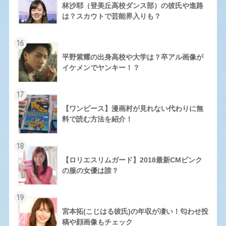
林沙耶（登美丘高校ダンス部）の彼氏や進路
は？スカウトで芸能界入りも？
16
平野紫耀の出身高校や大学は？卒アル画像が
イケメンでヤンキー！？
17
【ワンピース】漫画村が見れない代わりに無
料で読む方法を紹介！
18
【ロリエスリムガード】2018最新CMピンク
の服の女優は誰？
19
宮本拓(こじはる彼氏)の年収が凄い！匂わせ投
稿や顔画像もチェック