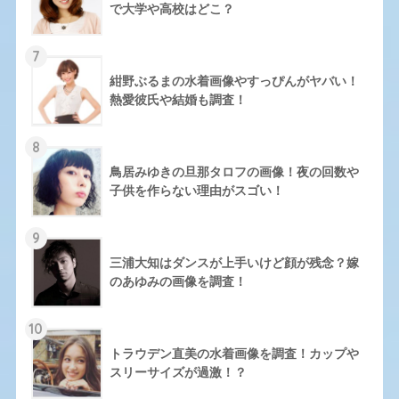
で大学や高校はどこ？
7
紺野ぶるまの水着画像やすっぴんがヤバい！
熱愛彼氏や結婚も調査！
8
鳥居みゆきの旦那タロフの画像！夜の回数や
子供を作らない理由がスゴい！
9
三浦大知はダンスが上手いけど顔が残念？嫁
のあゆみの画像を調査！
10
トラウデン直美の水着画像を調査！カップや
スリーサイズが過激！？