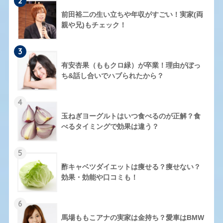
2
前田裕二の生い立ちや年収がすごい！実家(両
親や兄)もチェック！
3
有安杏果（ももクロ緑）が卒業！理由がぼっ
ち&話し合いでハブられたから？
4
玉ねぎヨーグルトはいつ食べるのが正解？食
べるタイミングで効果は違う？
5
酢キャベツダイエットは痩せる？痩せない？
効果・効能や口コミも！
6
馬場ももこアナの実家は金持ち？愛車はBMW