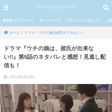
運営者プロフィール
サイトマップ
プライバシーポリシー
お
ホーム
ドラマ
ウチの娘は彼氏ができない
ドラマ『ウチの娘は、彼氏が出来な
い!!』第5話のネタバレと感想！見逃し配
信も！
2021年2月16日