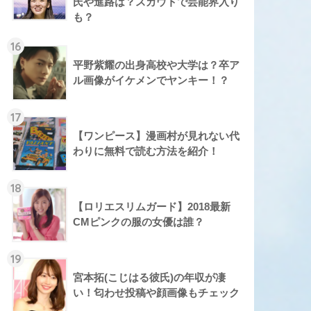
氏や進路は？スカウトで芸能界入り
も？
16
平野紫耀の出身高校や大学は？卒ア
ル画像がイケメンでヤンキー！？
17
【ワンピース】漫画村が見れない代
わりに無料で読む方法を紹介！
18
【ロリエスリムガード】2018最新
CMピンクの服の女優は誰？
19
宮本拓(こじはる彼氏)の年収が凄
い！匂わせ投稿や顔画像もチェック