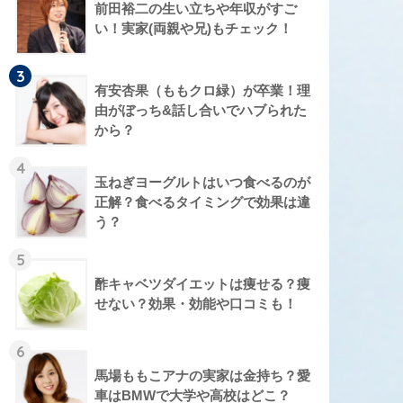
前田裕二の生い立ちや年収がすご
い！実家(両親や兄)もチェック！
3
有安杏果（ももクロ緑）が卒業！理
由がぼっち&話し合いでハブられた
から？
4
玉ねぎヨーグルトはいつ食べるのが
正解？食べるタイミングで効果は違
う？
5
酢キャベツダイエットは痩せる？痩
せない？効果・効能や口コミも！
6
馬場ももこアナの実家は金持ち？愛
車はBMWで大学や高校はどこ？