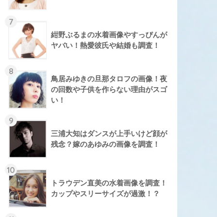
7
紺野ぶるまの水着画像やすっぴんが
ヤバい！熱愛彼氏や結婚も調査！
8
鳥居みゆきの旦那タロフの画像！夜
の回数や子供を作らない理由がスゴ
い！
9
三浦大知はダンスが上手いけど顔が
残念？嫁のあゆみの画像を調査！
10
トラウデン直美の水着画像を調査！
カップやスリーサイズが過激！？