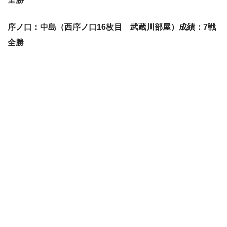
序ノ口：中島（西序ノ口16枚目 武蔵川部屋）成績：7戦
全勝