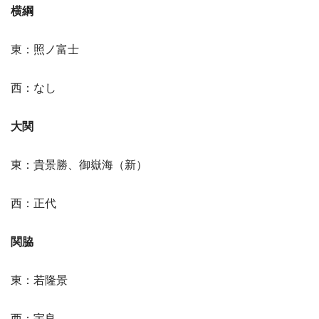
横綱
東：照ノ富士
西：なし
大関
東：貴景勝、御嶽海（新）
西：正代
関脇
東：若隆景
西：宇良