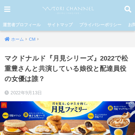
運営者プロフィール
サイトマップ
プライバシーポリシー
お
ホーム
CM
マクドナルド『月見シリーズ』2022で松
重豊さんと共演している娘役と配達員役
の女優は誰？
2022年9月13日