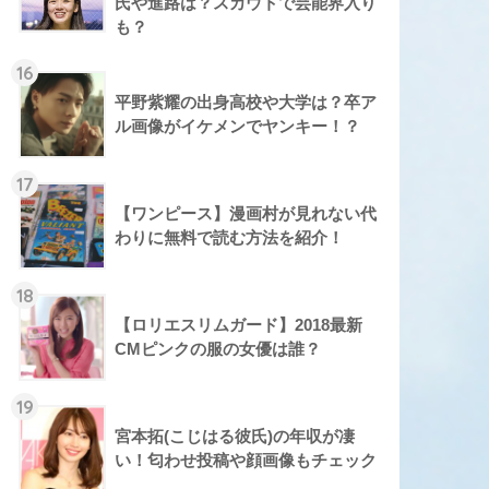
氏や進路は？スカウトで芸能界入り
も？
16
平野紫耀の出身高校や大学は？卒ア
ル画像がイケメンでヤンキー！？
17
【ワンピース】漫画村が見れない代
わりに無料で読む方法を紹介！
18
【ロリエスリムガード】2018最新
CMピンクの服の女優は誰？
19
宮本拓(こじはる彼氏)の年収が凄
い！匂わせ投稿や顔画像もチェック