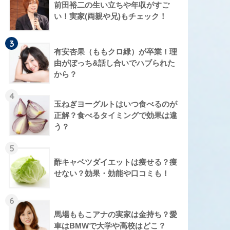
前田裕二の生い立ちや年収がすご
い！実家(両親や兄)もチェック！
3
有安杏果（ももクロ緑）が卒業！理
由がぼっち&話し合いでハブられた
から？
4
玉ねぎヨーグルトはいつ食べるのが
正解？食べるタイミングで効果は違
う？
5
酢キャベツダイエットは痩せる？痩
せない？効果・効能や口コミも！
6
馬場ももこアナの実家は金持ち？愛
車はBMWで大学や高校はどこ？