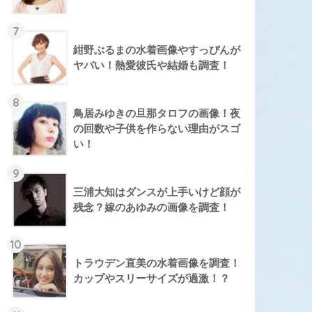
7
紺野ぶるまの水着画像やすっぴんが
ヤバい！熱愛彼氏や結婚も調査！
8
鳥居みゆきの旦那タロフの画像！夜
の回数や子供を作らない理由がスゴ
い！
9
三浦大知はダンスが上手いけど顔が
残念？嫁のあゆみの画像を調査！
10
トラウデン直美の水着画像を調査！
カップやスリーサイズが過激！？