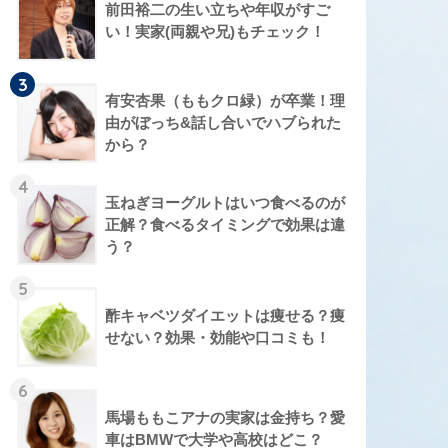
前田裕二の生い立ちや年収がすご
い！実家(両親や兄)もチェック！
3
有安杏果（ももクロ緑）が卒業！理
由がぼっち&話し合いでハブられた
から？
4
玉ねぎヨーグルトはいつ食べるのが
正解？食べるタイミングで効果は違
う？
5
酢キャベツダイエットは痩せる？痩
せない？効果・効能や口コミも！
6
馬場ももこアナの実家は金持ち？愛
車はBMWで大学や高校はどこ？