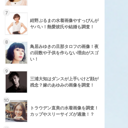
7
紺野ぶるまの水着画像やすっぴんが
ヤバい！熱愛彼氏や結婚も調査！
8
鳥居みゆきの旦那タロフの画像！夜
の回数や子供を作らない理由がスゴ
い！
9
三浦大知はダンスが上手いけど顔が
残念？嫁のあゆみの画像を調査！
10
トラウデン直美の水着画像を調査！
カップやスリーサイズが過激！？