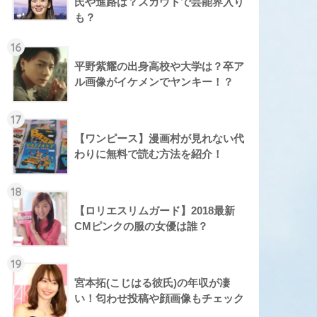
氏や進路は？スカウトで芸能界入り
も？
16
平野紫耀の出身高校や大学は？卒ア
ル画像がイケメンでヤンキー！？
17
【ワンピース】漫画村が見れない代
わりに無料で読む方法を紹介！
18
【ロリエスリムガード】2018最新
CMピンクの服の女優は誰？
19
宮本拓(こじはる彼氏)の年収が凄
い！匂わせ投稿や顔画像もチェック