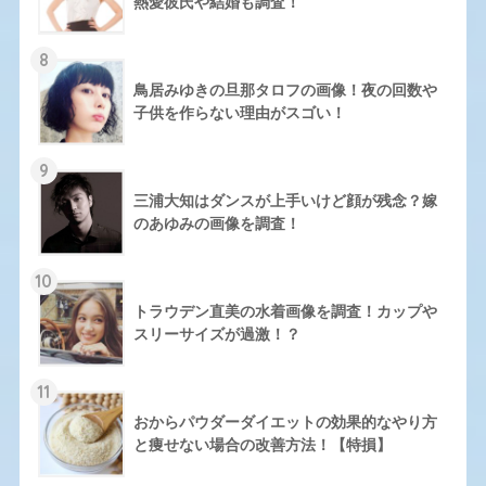
熱愛彼氏や結婚も調査！
8
鳥居みゆきの旦那タロフの画像！夜の回数や
子供を作らない理由がスゴい！
9
三浦大知はダンスが上手いけど顔が残念？嫁
のあゆみの画像を調査！
10
トラウデン直美の水着画像を調査！カップや
スリーサイズが過激！？
11
おからパウダーダイエットの効果的なやり方
と痩せない場合の改善方法！【特損】