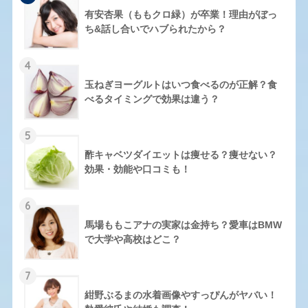
有安杏果（ももクロ緑）が卒業！理由がぼっ
ち&話し合いでハブられたから？
4
玉ねぎヨーグルトはいつ食べるのが正解？食
べるタイミングで効果は違う？
5
酢キャベツダイエットは痩せる？痩せない？
効果・効能や口コミも！
6
馬場ももこアナの実家は金持ち？愛車はBMW
で大学や高校はどこ？
7
紺野ぶるまの水着画像やすっぴんがヤバい！