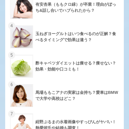
有安杏果（ももクロ緑）が卒業！理由がぼっ
ち&話し合いでハブられたから？
4
玉ねぎヨーグルトはいつ食べるのが正解？食
べるタイミングで効果は違う？
5
酢キャベツダイエットは痩せる？痩せない？
効果・効能や口コミも！
6
馬場ももこアナの実家は金持ち？愛車はBMW
で大学や高校はどこ？
7
紺野ぶるまの水着画像やすっぴんがヤバい！
熱愛彼氏や結婚も調査！