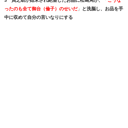
3 貞之助が始末され絶望したお品に松島局が、
「
こうな
ったのも全て御台（倫子）のせいだ
」
と洗脳し、お品を手
中に収めて自分の言いなりにする