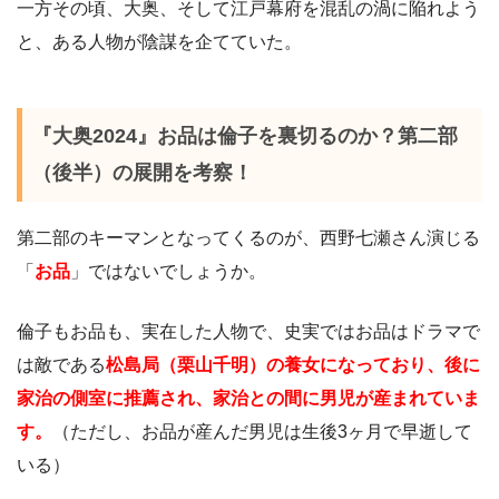
一方その頃、大奥、そして江戸幕府を混乱の渦に陥れよう
と、ある人物が陰謀を企てていた。
『大奥2024』お品は倫子を裏切るのか？第二部
（後半）の展開を考察！
第二部のキーマンとなってくるのが、西野七瀬さん演じる
「
お品
」ではないでしょうか。
倫子もお品も、実在した人物で、史実ではお品はドラマで
は敵である
松島局（栗山千明）の養女になっており、後に
家治の側室に
推薦され、家治との間に男児が産まれていま
す。
（ただし、お品が産んだ男児は生後3ヶ月で早逝して
いる）