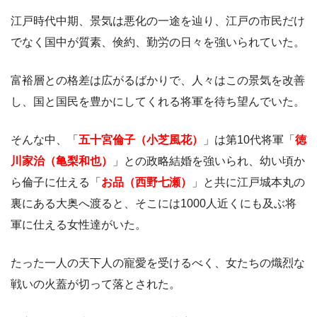
江戸時代中期、景気は悪化の一途を辿り、江戸の市民だけ
でなく国中が質素、倹約、勤労の日々を強いられていた。
富裕層との格差は広がるばかりで、人々はこの景気を改善
し、国と国民を豊かにしてくれる将軍を待ち望んでいた。
そんな中、「
五十宮倫子（小芝風花）
」は第10代将軍「
徳
川家治（亀梨和也）
」との政略結婚を強いられ、幼い頃か
ら倫子に仕える「
お品（西野七瀬）
」と共に江戸城本丸の
裏にある大奥へ渡ると、そこには1000人近くにも及ぶ将
軍に仕える女性達がいた。
たった一人の天下人の寵愛を受けるべく、女たちの熾烈な
戦いの火蓋が切って落とされた。