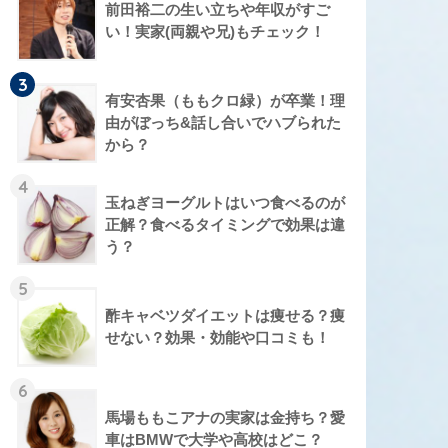
前田裕二の生い立ちや年収がすご
い！実家(両親や兄)もチェック！
3
有安杏果（ももクロ緑）が卒業！理
由がぼっち&話し合いでハブられた
から？
4
玉ねぎヨーグルトはいつ食べるのが
正解？食べるタイミングで効果は違
う？
5
酢キャベツダイエットは痩せる？痩
せない？効果・効能や口コミも！
6
馬場ももこアナの実家は金持ち？愛
車はBMWで大学や高校はどこ？