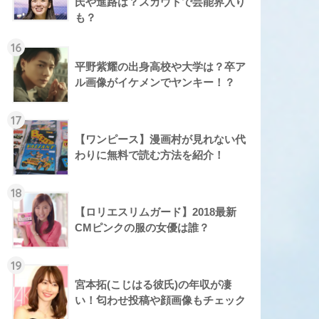
氏や進路は？スカウトで芸能界入り
も？
16
平野紫耀の出身高校や大学は？卒ア
ル画像がイケメンでヤンキー！？
17
【ワンピース】漫画村が見れない代
わりに無料で読む方法を紹介！
18
【ロリエスリムガード】2018最新
CMピンクの服の女優は誰？
19
宮本拓(こじはる彼氏)の年収が凄
い！匂わせ投稿や顔画像もチェック