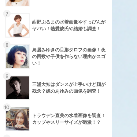
7
紺野ぶるまの水着画像やすっぴんが
ヤバい！熱愛彼氏や結婚も調査！
8
鳥居みゆきの旦那タロフの画像！夜
の回数や子供を作らない理由がスゴ
い！
9
三浦大知はダンスが上手いけど顔が
残念？嫁のあゆみの画像を調査！
10
トラウデン直美の水着画像を調査！
カップやスリーサイズが過激！？