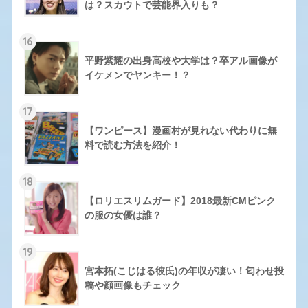
は？スカウトで芸能界入りも？
16
平野紫耀の出身高校や大学は？卒アル画像が
イケメンでヤンキー！？
17
【ワンピース】漫画村が見れない代わりに無
料で読む方法を紹介！
18
【ロリエスリムガード】2018最新CMピンク
の服の女優は誰？
19
宮本拓(こじはる彼氏)の年収が凄い！匂わせ投
稿や顔画像もチェック