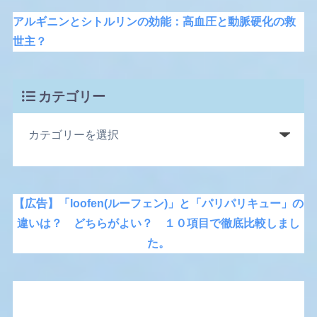
アルギニンとシトルリンの効能：高血圧と動脈硬化の救
世主？
カテゴリー
【広告】「loofen(ルーフェン)」と「パリパリキュー」の
違いは？ どちらがよい？ １０項目で徹底比較しまし
た。