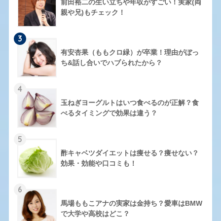
前田裕二の生い立ちや年収がすごい！実家(両
親や兄)もチェック！
3
有安杏果（ももクロ緑）が卒業！理由がぼっ
ち&話し合いでハブられたから？
4
玉ねぎヨーグルトはいつ食べるのが正解？食
べるタイミングで効果は違う？
5
酢キャベツダイエットは痩せる？痩せない？
効果・効能や口コミも！
6
馬場ももこアナの実家は金持ち？愛車はBMW
で大学や高校はどこ？