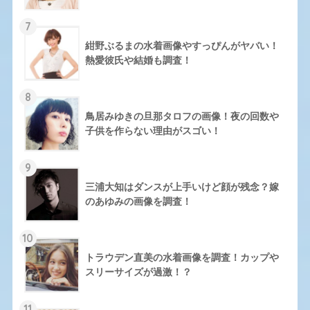
7
紺野ぶるまの水着画像やすっぴんがヤバい！
熱愛彼氏や結婚も調査！
8
鳥居みゆきの旦那タロフの画像！夜の回数や
子供を作らない理由がスゴい！
9
三浦大知はダンスが上手いけど顔が残念？嫁
のあゆみの画像を調査！
10
トラウデン直美の水着画像を調査！カップや
スリーサイズが過激！？
11