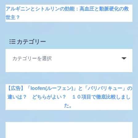
アルギニンとシトルリンの効能：高血圧と動脈硬化の救
世主？
カテゴリー
【広告】「loofen(ルーフェン)」と「パリパリキュー」の
違いは？ どちらがよい？ １０項目で徹底比較しまし
た。