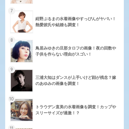
7
紺野ぶるまの水着画像やすっぴんがヤバい！
熱愛彼氏や結婚も調査！
8
鳥居みゆきの旦那タロフの画像！夜の回数や
子供を作らない理由がスゴい！
9
三浦大知はダンスが上手いけど顔が残念？嫁
のあゆみの画像を調査！
10
トラウデン直美の水着画像を調査！カップや
スリーサイズが過激！？
11