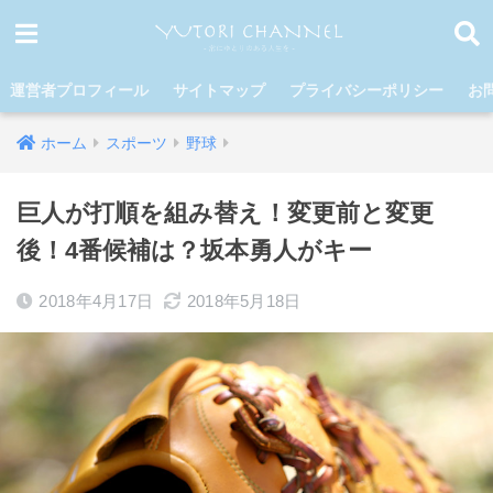
運営者プロフィール
サイトマップ
プライバシーポリシー
お
ホーム
スポーツ
野球
巨人が打順を組み替え！変更前と変更
後！4番候補は？坂本勇人がキー
2018年4月17日
2018年5月18日