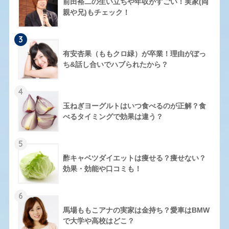
前田裕二の生い立ちや年収がすごい！実家(両
親や兄)もチェック！
3
有安杏果（ももクロ緑）が卒業！理由がぼっ
ち&話し合いでハブられたから？
4
玉ねぎヨーグルトはいつ食べるのが正解？食
べるタイミングで効果は違う？
5
酢キャベツダイエットは痩せる？痩せない？
効果・効能や口コミも！
6
馬場ももこアナの実家は金持ち？愛車はBMW
で大学や高校はどこ？