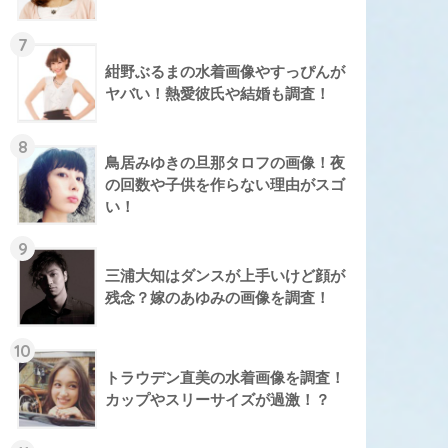
7
紺野ぶるまの水着画像やすっぴんが
ヤバい！熱愛彼氏や結婚も調査！
8
鳥居みゆきの旦那タロフの画像！夜
の回数や子供を作らない理由がスゴ
い！
9
三浦大知はダンスが上手いけど顔が
残念？嫁のあゆみの画像を調査！
10
トラウデン直美の水着画像を調査！
カップやスリーサイズが過激！？