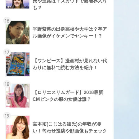
氏や進路は？スカウトで芸能界入り
も？
16
平野紫耀の出身高校や大学は？卒ア
ル画像がイケメンでヤンキー！？
17
【ワンピース】漫画村が見れない代
わりに無料で読む方法を紹介！
18
【ロリエスリムガード】2018最新
CMピンクの服の女優は誰？
19
宮本拓(こじはる彼氏)の年収が凄
い！匂わせ投稿や顔画像もチェック