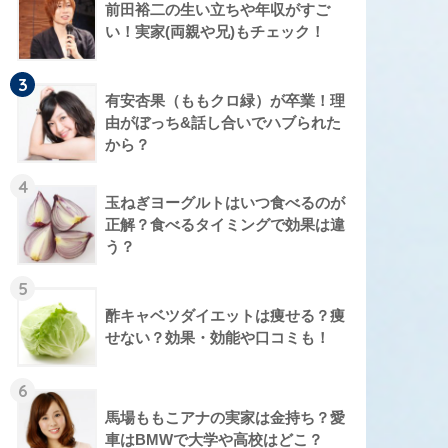
前田裕二の生い立ちや年収がすご
い！実家(両親や兄)もチェック！
3
有安杏果（ももクロ緑）が卒業！理
由がぼっち&話し合いでハブられた
から？
4
玉ねぎヨーグルトはいつ食べるのが
正解？食べるタイミングで効果は違
う？
5
酢キャベツダイエットは痩せる？痩
せない？効果・効能や口コミも！
6
馬場ももこアナの実家は金持ち？愛
車はBMWで大学や高校はどこ？