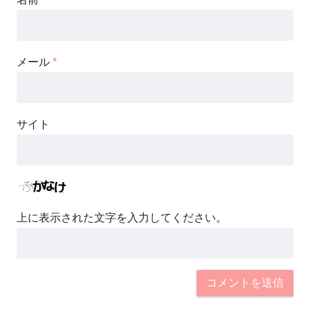
メール
*
サイト
上に表示された文字を入力してください。