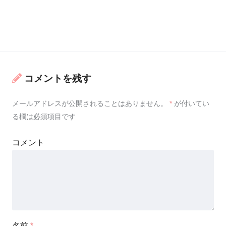
コメントを残す
メールアドレスが公開されることはありません。
*
が付いてい
る欄は必須項目です
コメント
名前
*