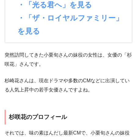
・「光る君へ」を見る
・「ザ・ロイヤルファミリー」
を見る
突然訪問してきた小栗旬さんの妹役の女性は、女優の「杉
咲花」さんです。
杉崎花さんは、現在ドラマや多数のCMなどに出演してい
る人気上昇中の若手女優さんですよね。
杉咲花のプロフィール
それでは、味の素ほんだし最新CMで、小栗旬さんの妹役