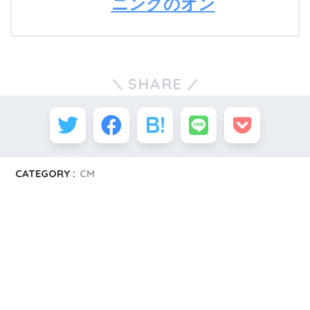
ニングのオン
SHARE
CATEGORY :
CM