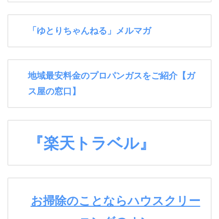
「ゆとりちゃんねる」メルマガ
地域最安料金のプロパンガスをご紹介【ガ
ス屋の窓口】
『楽天トラベル』
お掃除のことならハウスクリー