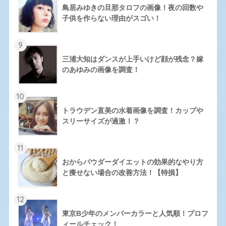
鳥居みゆきの旦那タロフの画像！夜の回数や
子供を作らない理由がスゴい！
9
三浦大知はダンスが上手いけど顔が残念？嫁
のあゆみの画像を調査！
10
トラウデン直美の水着画像を調査！カップや
スリーサイズが過激！？
11
おからパウダーダイエットの効果的なやり方
と痩せない場合の改善方法！【特損】
12
東京B少年のメンバーカラーと人気順！プロフ
ィールチェック！