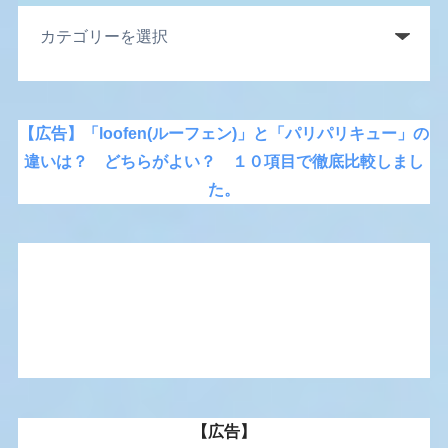
【広告】「loofen(ルーフェン)」と「パリパリキュー」の
違いは？ どちらがよい？ １０項目で徹底比較しまし
た。
【広告】