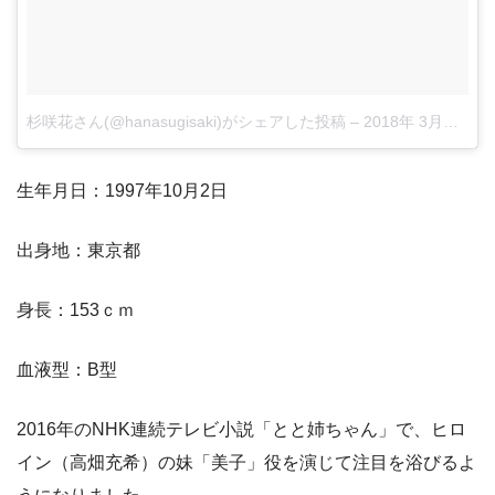
杉咲花さん(@hanasugisaki)がシェアした投稿
–
2018年 3月月19日午後8時15分PDT
生年月日：1997年10月2日
出身地：東京都
身長：153ｃｍ
血液型：B型
2016年のNHK連続テレビ小説「とと姉ちゃん」で、ヒロ
イン（高畑充希）の妹「美子」役を演じて注目を浴びるよ