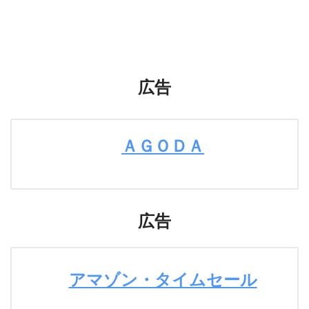
広告
ＡＧＯＤＡ
広告
アマゾン・タイムセール