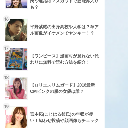
氏や進路は？スカウトで芸能界入り
も？
16
平野紫耀の出身高校や大学は？卒ア
ル画像がイケメンでヤンキー！？
17
【ワンピース】漫画村が見れない代
わりに無料で読む方法を紹介！
18
【ロリエスリムガード】2018最新
CMピンクの服の女優は誰？
19
宮本拓(こじはる彼氏)の年収が凄
い！匂わせ投稿や顔画像もチェック