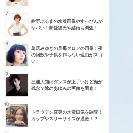
7
紺野ぶるまの水着画像やすっぴんが
ヤバい！熱愛彼氏や結婚も調査！
8
鳥居みゆきの旦那タロフの画像！夜
の回数や子供を作らない理由がスゴ
い！
9
三浦大知はダンスが上手いけど顔が
残念？嫁のあゆみの画像を調査！
10
トラウデン直美の水着画像を調査！
カップやスリーサイズが過激！？