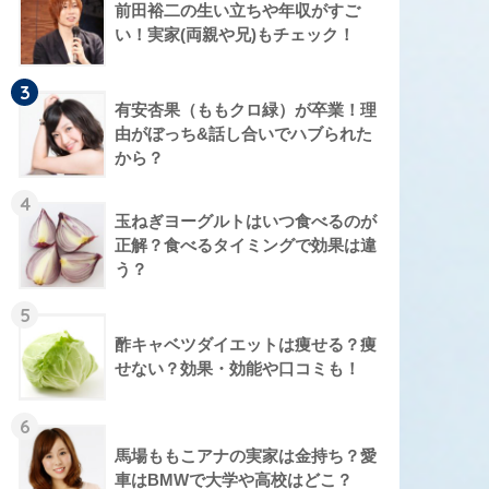
前田裕二の生い立ちや年収がすご
い！実家(両親や兄)もチェック！
3
有安杏果（ももクロ緑）が卒業！理
由がぼっち&話し合いでハブられた
から？
4
玉ねぎヨーグルトはいつ食べるのが
正解？食べるタイミングで効果は違
う？
5
酢キャベツダイエットは痩せる？痩
せない？効果・効能や口コミも！
6
馬場ももこアナの実家は金持ち？愛
車はBMWで大学や高校はどこ？