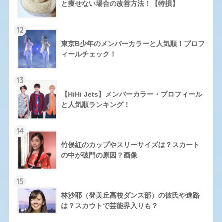
と痩せない場合の改善方法！【特損】
12
東京B少年のメンバーカラーと人気順！プロフ
ィールチェック！
13
【HiHi Jets】メンバーカラー・プロフィール
と人気順ランキング！
14
竹俣紅のカップやスリーサイズは？スカート
の中が破門の原因？画像
15
林沙耶（登美丘高校ダンス部）の彼氏や進路
は？スカウトで芸能界入りも？