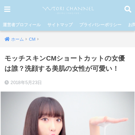
運営者プロフィール
サイトマップ
プライバシーポリシー
お
ホーム
CM
モッチスキンCMショートカットの女優
は誰？洗顔する美肌の女性が可愛い！
2018年5月23日