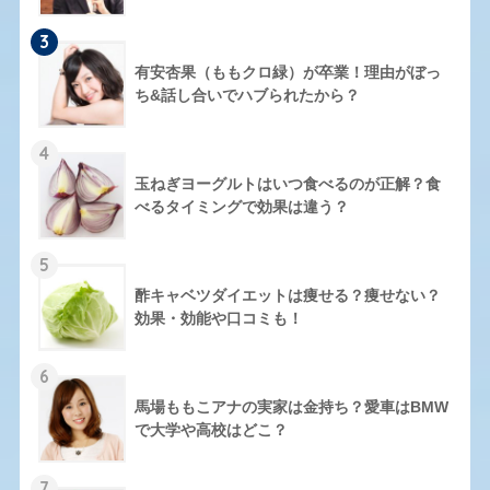
3
有安杏果（ももクロ緑）が卒業！理由がぼっ
ち&話し合いでハブられたから？
4
玉ねぎヨーグルトはいつ食べるのが正解？食
べるタイミングで効果は違う？
5
酢キャベツダイエットは痩せる？痩せない？
効果・効能や口コミも！
6
馬場ももこアナの実家は金持ち？愛車はBMW
で大学や高校はどこ？
7