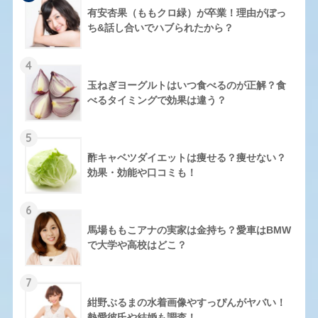
有安杏果（ももクロ緑）が卒業！理由がぼっ
ち&話し合いでハブられたから？
4
玉ねぎヨーグルトはいつ食べるのが正解？食
べるタイミングで効果は違う？
5
酢キャベツダイエットは痩せる？痩せない？
効果・効能や口コミも！
6
馬場ももこアナの実家は金持ち？愛車はBMW
で大学や高校はどこ？
7
紺野ぶるまの水着画像やすっぴんがヤバい！
熱愛彼氏や結婚も調査！