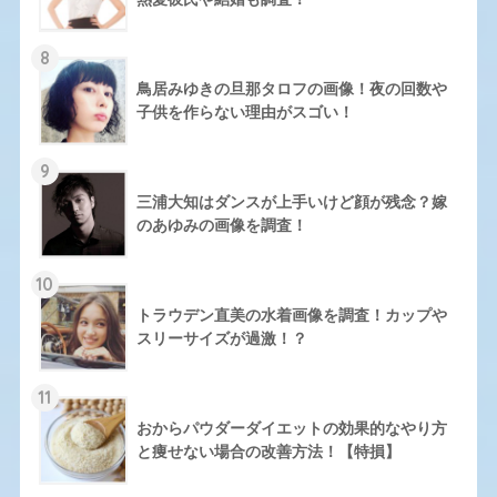
8
鳥居みゆきの旦那タロフの画像！夜の回数や
子供を作らない理由がスゴい！
9
三浦大知はダンスが上手いけど顔が残念？嫁
のあゆみの画像を調査！
10
トラウデン直美の水着画像を調査！カップや
スリーサイズが過激！？
11
おからパウダーダイエットの効果的なやり方
と痩せない場合の改善方法！【特損】