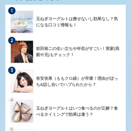
1
玉ねぎヨーグルトは痩せないし効果なし？気
になる口コミ情報も！
2
前田裕二の生い立ちや年収がすごい！実家(両
親や兄)もチェック！
3
有安杏果（ももクロ緑）が卒業！理由がぼっ
ち&話し合いでハブられたから？
4
玉ねぎヨーグルトはいつ食べるのが正解？食
べるタイミングで効果は違う？
5