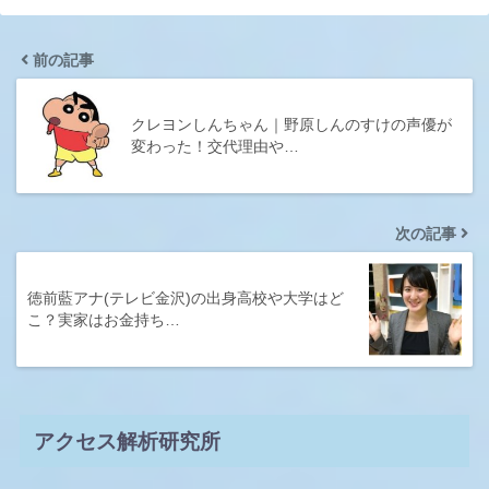
前の記事
クレヨンしんちゃん｜野原しんのすけの声優が
変わった！交代理由や…
次の記事
徳前藍アナ(テレビ金沢)の出身高校や大学はど
こ？実家はお金持ち…
アクセス解析研究所