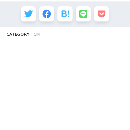
CATEGORY :
CM