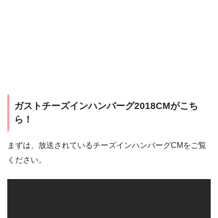
ガストチーズインハンバーグ2018CMがこち
ら！
まずは、放送されているチーズインハンバーグCMをご覧
ください。