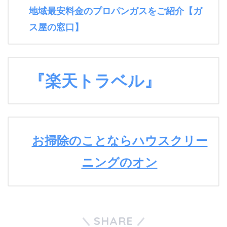
地域最安料金のプロパンガスをご紹介【ガ
ス屋の窓口】
『楽天トラベル』
お掃除のことならハウスクリー
ニングのオン
SHARE