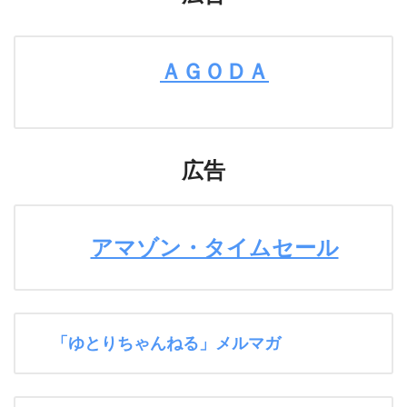
ＡＧＯＤＡ
広告
アマゾン・タイムセール
「ゆとりちゃんねる」メルマガ