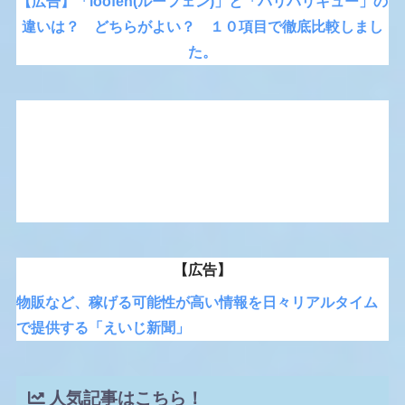
【広告】「loofen(ルーフェン)」と「パリパリキュー」の
違いは？ どちらがよい？ １０項目で徹底比較しまし
た。
【広告】
物販など、稼げる可能性が高い情報を日々リアルタイム
で提供する「えいじ新聞」
人気記事はこちら！