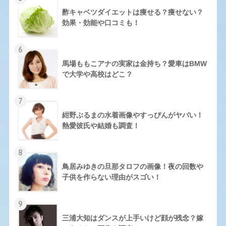
酢キャベツダイエットは痩せる？痩せない？
効果・効能や口コミも！
6
馬場ももこアナの実家は金持ち？愛車はBMW
で大学や高校はどこ？
7
紺野ぶるまの水着画像やすっぴんがヤバい！
熱愛彼氏や結婚も調査！
8
鳥居みゆきの旦那タロフの画像！夜の回数や
子供を作らない理由がスゴい！
9
三浦大知はダンスが上手いけど顔が残念？嫁