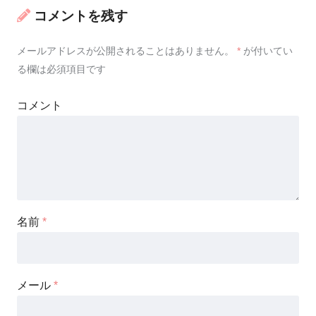
コメントを残す
メールアドレスが公開されることはありません。
*
が付いてい
る欄は必須項目です
コメント
名前
*
メール
*