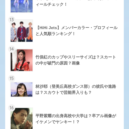
ィールチェック！
13
【HiHi Jets】メンバーカラー・プロフィール
と人気順ランキング！
14
竹俣紅のカップやスリーサイズは？スカート
の中が破門の原因？画像
15
林沙耶（登美丘高校ダンス部）の彼氏や進路
は？スカウトで芸能界入りも？
16
平野紫耀の出身高校や大学は？卒アル画像が
イケメンでヤンキー！？