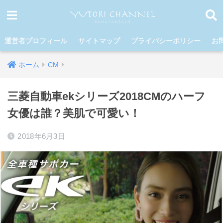
運営者プロフィール
サイトマップ
プライバシーポリシー
お
ホーム
CM
三菱自動車ekシリーズ2018CMのハーフ
女優は誰？美肌で可愛い！
2018年6月3日