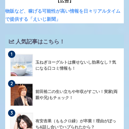
【広告】
物販など、稼げる可能性が高い情報を日々リアルタイム
で提供する「えいじ新聞」
人気記事はこちら！
1
玉ねぎヨーグルトは痩せないし効果なし？気
になる口コミ情報も！
2
前田裕二の生い立ちや年収がすごい！実家(両
親や兄)もチェック！
3
有安杏果（ももクロ緑）が卒業！理由がぼっ
ち&話し合いでハブられたから？