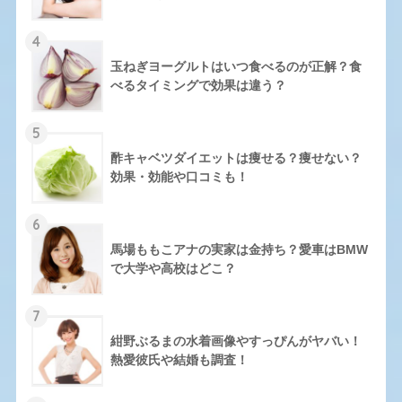
4
玉ねぎヨーグルトはいつ食べるのが正解？食
べるタイミングで効果は違う？
5
酢キャベツダイエットは痩せる？痩せない？
効果・効能や口コミも！
6
馬場ももこアナの実家は金持ち？愛車はBMW
で大学や高校はどこ？
7
紺野ぶるまの水着画像やすっぴんがヤバい！
熱愛彼氏や結婚も調査！