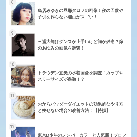
8
鳥居みゆきの旦那タロフの画像！夜の回数や
子供を作らない理由がスゴい！
9
三浦大知はダンスが上手いけど顔が残念？嫁
のあゆみの画像を調査！
10
トラウデン直美の水着画像を調査！カップや
スリーサイズが過激！？
11
おからパウダーダイエットの効果的なやり方
と痩せない場合の改善方法！【特損】
12
東京B少年のメンバーカラーと人気順！プロフ