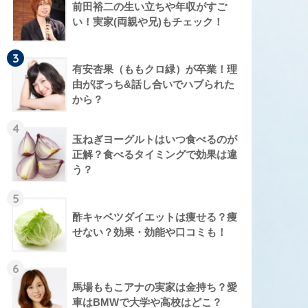
前田裕二の生い立ちや年収がすご
い！実家(両親や兄)もチェック！
3
有安杏果（ももクロ緑）が卒業！理
由がぼっち&話し合いでハブられた
から？
4
玉ねぎヨーグルトはいつ食べるのが
正解？食べるタイミングで効果は違
う？
5
酢キャベツダイエットは痩せる？痩
せない？効果・効能や口コミも！
6
馬場ももこアナの実家は金持ち？愛
車はBMWで大学や高校はどこ？