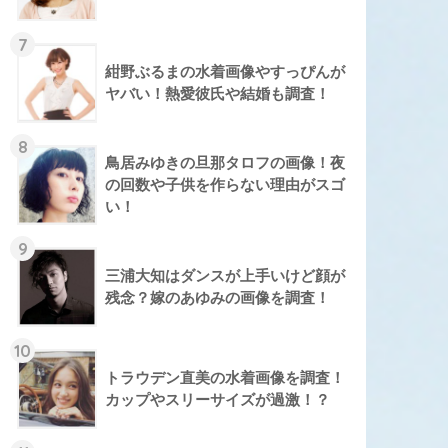
7
紺野ぶるまの水着画像やすっぴんが
ヤバい！熱愛彼氏や結婚も調査！
8
鳥居みゆきの旦那タロフの画像！夜
の回数や子供を作らない理由がスゴ
い！
9
三浦大知はダンスが上手いけど顔が
残念？嫁のあゆみの画像を調査！
10
トラウデン直美の水着画像を調査！
カップやスリーサイズが過激！？