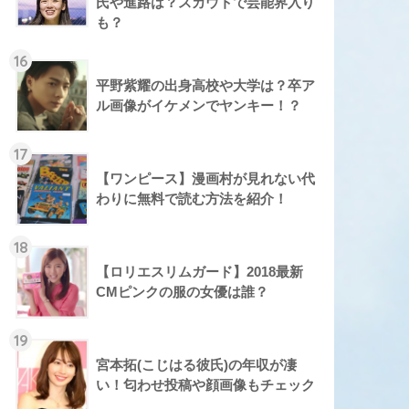
氏や進路は？スカウトで芸能界入り
も？
16
平野紫耀の出身高校や大学は？卒ア
ル画像がイケメンでヤンキー！？
17
【ワンピース】漫画村が見れない代
わりに無料で読む方法を紹介！
18
【ロリエスリムガード】2018最新
CMピンクの服の女優は誰？
19
宮本拓(こじはる彼氏)の年収が凄
い！匂わせ投稿や顔画像もチェック