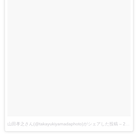
山田孝之さん(@takayukiyamadaphoto)がシェアした投稿
–
2018年 1月月29日午後8時54分PST