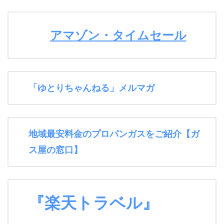
アマゾン・タイムセール
「ゆとりちゃんねる」メルマガ
地域最安料金のプロパンガスをご紹介【ガ
ス屋の窓口】
『楽天トラベル』