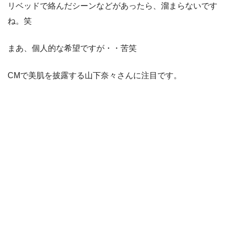
リベッドで絡んだシーンなどがあったら、溜まらないです
ね。笑
まあ、個人的な希望ですが・・苦笑
CMで美肌を披露する山下奈々さんに注目です。