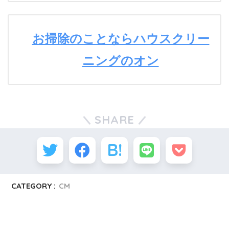
お掃除のことならハウスクリー
ニングのオン
SHARE
CATEGORY :
CM