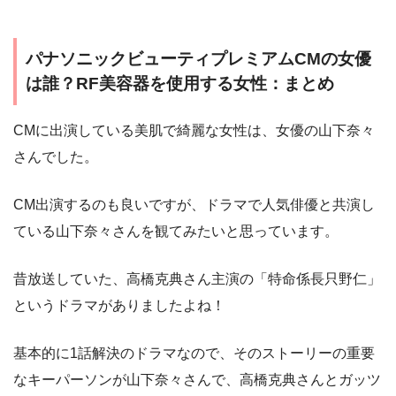
パナソニックビューティプレミアムCMの女優
は誰？RF美容器を使用する女性：まとめ
CMに出演している美肌で綺麗な女性は、女優の山下奈々
さんでした。
CM出演するのも良いですが、ドラマで人気俳優と共演し
ている山下奈々さんを観てみたいと思っています。
昔放送していた、高橋克典さん主演の「特命係長只野仁」
というドラマがありましたよね！
基本的に1話解決のドラマなので、そのストーリーの重要
なキーパーソンが山下奈々さんで、高橋克典さんとガッツ