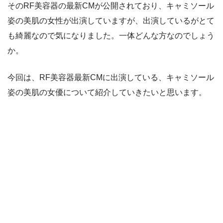
そのRF美容器の最新CMが公開されており、キャミソール
姿の美肌の女性が出演していますが、出演しているがとて
も綺麗なので気になりました。一体どんな方なのでしょう
か。
今回は、RF美容器最新CMに出演している、キャミソール
姿の美肌の女優について紹介していきたいと思います。