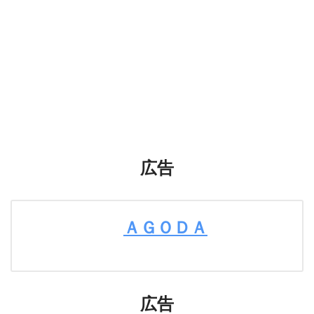
広告
ＡＧＯＤＡ
広告