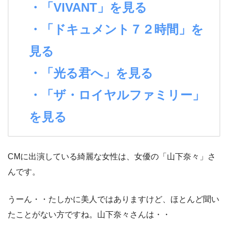
・「VIVANT」を見る
・「ドキュメント７２時間」を
見る
・「光る君へ」を見る
・「ザ・ロイヤルファミリー」
を見る
CMに出演している綺麗な女性は、女優の「山下奈々」さ
んです。
うーん・・たしかに美人ではありますけど、ほとんど聞い
たことがない方ですね。山下奈々さんは・・