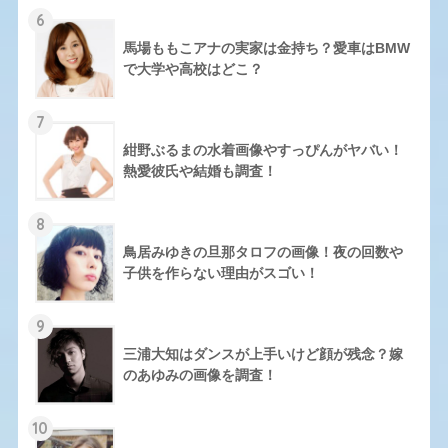
6
馬場ももこアナの実家は金持ち？愛車はBMW
で大学や高校はどこ？
7
紺野ぶるまの水着画像やすっぴんがヤバい！
熱愛彼氏や結婚も調査！
8
鳥居みゆきの旦那タロフの画像！夜の回数や
子供を作らない理由がスゴい！
9
三浦大知はダンスが上手いけど顔が残念？嫁
のあゆみの画像を調査！
10