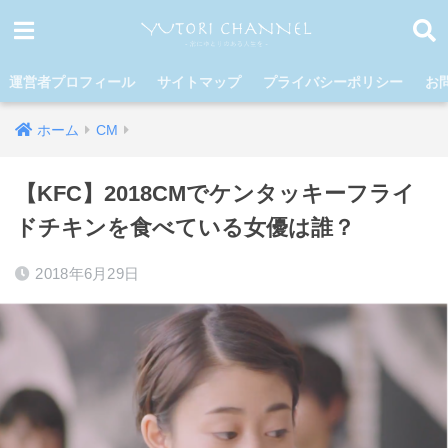
運営者プロフィール
サイトマップ
プライバシーポリシー
お
ホーム
CM
【KFC】2018CMでケンタッキーフライ
ドチキンを食べている女優は誰？
2018年6月29日