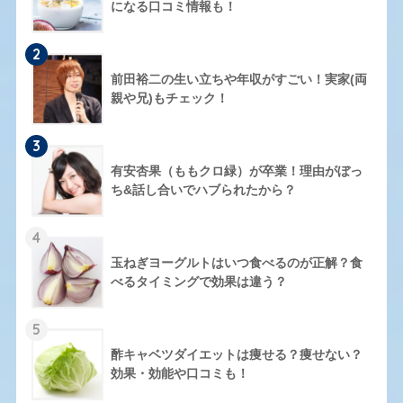
になる口コミ情報も！
2
前田裕二の生い立ちや年収がすごい！実家(両
親や兄)もチェック！
3
有安杏果（ももクロ緑）が卒業！理由がぼっ
ち&話し合いでハブられたから？
4
玉ねぎヨーグルトはいつ食べるのが正解？食
べるタイミングで効果は違う？
5
酢キャベツダイエットは痩せる？痩せない？
効果・効能や口コミも！