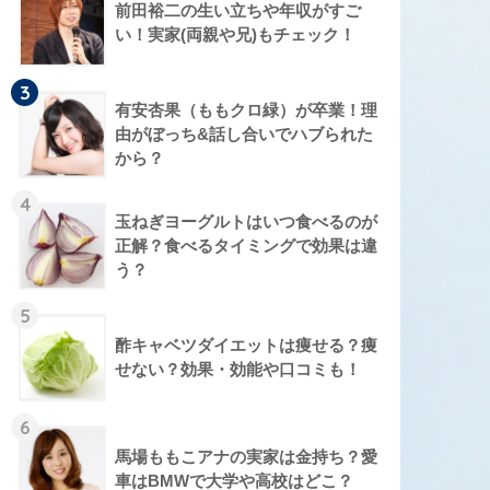
前田裕二の生い立ちや年収がすご
い！実家(両親や兄)もチェック！
3
有安杏果（ももクロ緑）が卒業！理
由がぼっち&話し合いでハブられた
から？
4
玉ねぎヨーグルトはいつ食べるのが
正解？食べるタイミングで効果は違
う？
5
酢キャベツダイエットは痩せる？痩
せない？効果・効能や口コミも！
6
馬場ももこアナの実家は金持ち？愛
車はBMWで大学や高校はどこ？