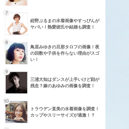
7
紺野ぶるまの水着画像やすっぴんが
ヤバい！熱愛彼氏や結婚も調査！
8
鳥居みゆきの旦那タロフの画像！夜
の回数や子供を作らない理由がスゴ
い！
9
三浦大知はダンスが上手いけど顔が
残念？嫁のあゆみの画像を調査！
10
トラウデン直美の水着画像を調査！
カップやスリーサイズが過激！？