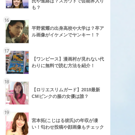
氏や進路は？スカウトで芸能界入り
も？
16
平野紫耀の出身高校や大学は？卒ア
ル画像がイケメンでヤンキー！？
17
【ワンピース】漫画村が見れない代
わりに無料で読む方法を紹介！
18
【ロリエスリムガード】2018最新
CMピンクの服の女優は誰？
19
宮本拓(こじはる彼氏)の年収が凄
い！匂わせ投稿や顔画像もチェック