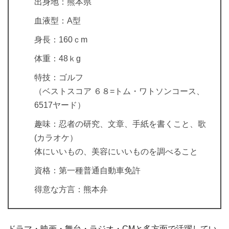
出身地：熊本県
血液型：A型
身長：160ｃm
体重：48ｋg
特技：ゴルフ
（ベストスコア ６８=トム・ワトソンコース、
6517ヤード）
趣味：忍者の研究、文章、手紙を書くこと、歌
(カラオケ）
体にいいもの、美容にいいものを調べること
資格：第一種普通自動車免許
得意な方言：熊本弁
ドラマ・映画・舞台・ラジオ・CMと多方面で活躍してい