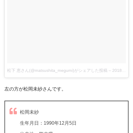
松下 恵さん(@matsushita_megumi)がシェアした投稿
–
2018年 6月月20日午前12時53分PDT
左の方が松岡未紗さんです。
松岡未紗
生年月日：1990年12月5日