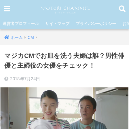
運営者プロフィール
サイトマップ
プライバシーポリシー
お
ホーム
CM
マジカCMでお皿を洗う夫婦は誰？男性俳
優と主婦役の女優をチェック！
2018年7月24日