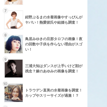
7
紺野ぶるまの水着画像やすっぴんが
ヤバい！熱愛彼氏や結婚も調査！
8
鳥居みゆきの旦那タロフの画像！夜
の回数や子供を作らない理由がスゴ
い！
9
三浦大知はダンスが上手いけど顔が
残念？嫁のあゆみの画像を調査！
10
トラウデン直美の水着画像を調査！
カップやスリーサイズが過激！？