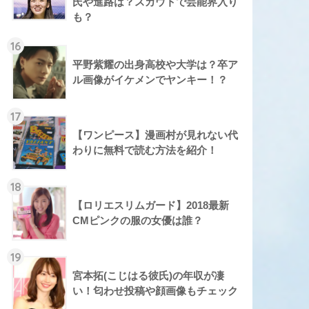
氏や進路は？スカウトで芸能界入り
も？
16
平野紫耀の出身高校や大学は？卒ア
ル画像がイケメンでヤンキー！？
17
【ワンピース】漫画村が見れない代
わりに無料で読む方法を紹介！
18
【ロリエスリムガード】2018最新
CMピンクの服の女優は誰？
19
宮本拓(こじはる彼氏)の年収が凄
い！匂わせ投稿や顔画像もチェック