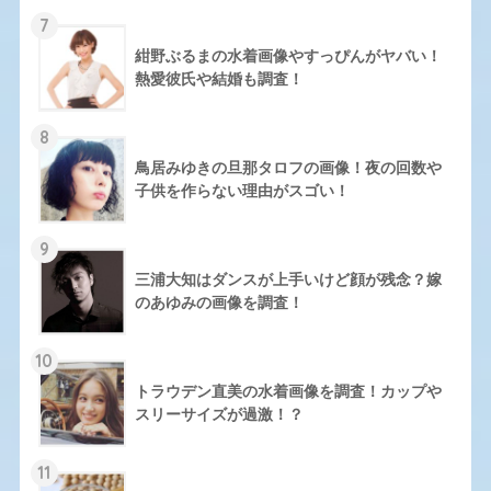
7
紺野ぶるまの水着画像やすっぴんがヤバい！
熱愛彼氏や結婚も調査！
8
鳥居みゆきの旦那タロフの画像！夜の回数や
子供を作らない理由がスゴい！
9
三浦大知はダンスが上手いけど顔が残念？嫁
のあゆみの画像を調査！
10
トラウデン直美の水着画像を調査！カップや
スリーサイズが過激！？
11