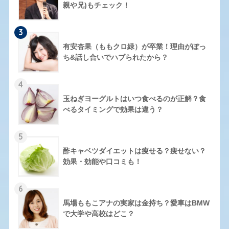
親や兄)もチェック！
3
有安杏果（ももクロ緑）が卒業！理由がぼっ
ち&話し合いでハブられたから？
4
玉ねぎヨーグルトはいつ食べるのが正解？食
べるタイミングで効果は違う？
5
酢キャベツダイエットは痩せる？痩せない？
効果・効能や口コミも！
6
馬場ももこアナの実家は金持ち？愛車はBMW
で大学や高校はどこ？