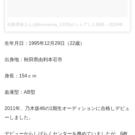
生駒里奈さん(@ikomarina_1229)がシェアした投稿
–
2018年 6月月27日午前6時24分PDT
生年月日：1995年12月29日（22歳）
出身地：秋田県由利本荘市
身長：154ｃｍ
血液型：AB型
2011年、乃木坂46の1期生オーディションに合格しデビュ
ーしました。
デビューからしばらくセンターを務めていましたが、6枚