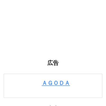
広告
ＡＧＯＤＡ