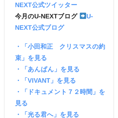
NEXT公式ツイッター
今月のU-NEXTブログ
U-
NEXT公式ブログ
・「小田和正 クリスマスの約
束」を見る
・「あんぱん」を見る
・「VIVANT」を見る
・「ドキュメント７２時間」を
見る
・「光る君へ」を見る