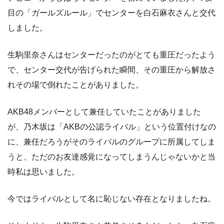
目の「ガールズルール」でセンターを白石麻衣さんと交代
しました。
生駒里奈さんはセンターだったのがとても重圧だったよう
で、センター交代が告げられた瞬間、その重圧から解放さ
れその場で倒れたことがありました。
AKB48メンバーとして兼任していたことがありました
が、乃木坂は「AKBの公認ライバル」という位置付けなの
に、兼任だろうがそのライバルのグループに所属してしま
うと、ただのお友達感覚になってしまうんじゃないかと当
時私は思いました。
今ではライバルとして名に恥じない存在となりましたね。