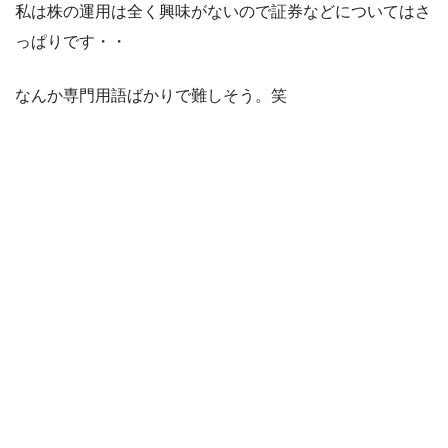
私は株の運用は全く興味がないので証券などについてはさ
っぱりです・・
なんか専門用語ばかりで難しそう。笑