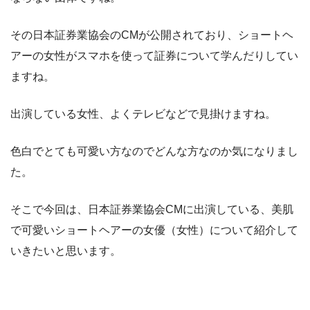
その日本証券業協会のCMが公開されており、ショートヘ
アーの女性がスマホを使って証券について学んだりしてい
ますね。
出演している女性、よくテレビなどで見掛けますね。
色白でとても可愛い方なのでどんな方なのか気になりまし
た。
そこで今回は、日本証券業協会CMに出演している、美肌
で可愛いショートヘアーの女優（女性）について紹介して
いきたいと思います。