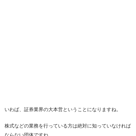
いわば、証券業界の大本営ということになりますね。
株式などの業務を行っている方は絶対に知っていなければ
ならない団体ですね。