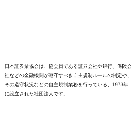
日本証券業協会は、協会員である証券会社や銀行、保険会
社などの金融機関が遵守すべき自主規制ルールの制定や、
その遵守状況などの自主規制業務を行っている、1973年
に設立された社団法人です。