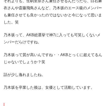
それよりも、生駒里奈さん兼任させるんだったら、白石麻
衣さんや斎藤飛鳥さんなど、乃木坂のエース級のメンバー
も兼任させても良かったのではないかと今になって思いま
した。笑
乃木坂って、AKB総選挙で神7に入っても可笑しくないメ
ンバーだらけですね。
乃木坂って質が高いんですね・・AKBとっくに超えてるん
じゃないでしょうか？笑
話が少し逸れましたね。
乃木坂を卒業した後は、女優として活動しています。