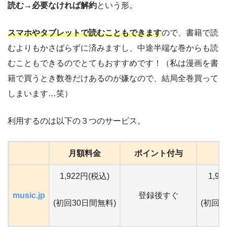
読む
→
必要なければ解約
という形。
スマホやタブレットで読むこともできます
ので、書籍で読
むよりもかさばらずに済みますし、中途半端な巻からも読
むこともできるのでとてもおすすめです！（私は漫画を書
籍で買うとき数巻だけあるのが嫌なので、結局全巻買って
しまいます…笑）
利用するのは以下の３つのサービス。
月額料金
ポイント付与
1,922円(税込)
1,9
music.jp
登録後すぐ
(初回30日間無料)
(初回9